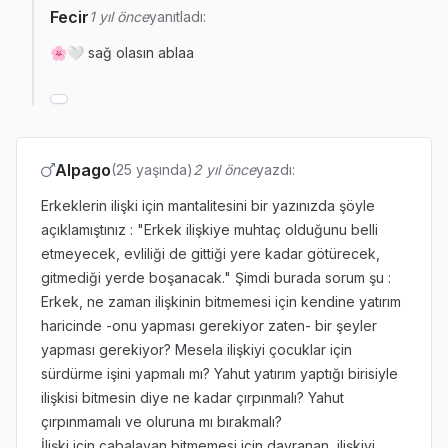
Fecir
1 yıl önce
yanıtladı:
🌸🤍 sağ olasın ablaa
Alpago
(25 yaşında)
2 yıl önce
yazdı:
Erkeklerin ilişki için mantalitesini bir yazınızda şöyle
açıklamıştınız : "Erkek ilişkiye muhtaç olduğunu belli
etmeyecek, evliliği de gittiği yere kadar götürecek,
gitmediği yerde boşanacak." Şimdi burada sorum şu :
Erkek, ne zaman ilişkinin bitmemesi için kendine yatırım
haricinde -onu yapması gerekiyor zaten- bir şeyler
yapması gerekiyor? Mesela ilişkiyi çocuklar için
sürdürme işini yapmalı mı? Yahut yatırım yaptığı birisiyle
ilişkisi bitmesin diye ne kadar çırpınmalı? Yahut
çırpınmamalı ve oluruna mı bırakmalı?
İlişki için çabalayan bitmemesi için davranan, ilişkiyi