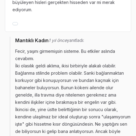
büyüleyen hisleri gerçekten hisseden var mi merak
ediyorum.
Mantıklı Kadın
1 yıl önce
yanıtladı:
Fecir, yaşını girmemişsin sisteme. Bu etkiler aslında
cevabımı.
İki olasılık geldi aklıma, ikisi birbiriyle alakalı olabilir.
Bağlanma stilinde problem olabilir. Sanki bağlanmaktan
korkuyor gibi konuşuyorsun ve bundan kaçmak için
bahaneler buluyorsun. Bunun kökeni ailende olur
genelde, illa travma diye nitelemen gerekmez ama
kendini ilişkiler içine bırakmaya bir engelin var gibi.
İkincisi de, yine üstte belirttiğimin bir sonucu olarak,
kendine ulaşılmaz bir ideal oluşturup sonra "ulaşamıyorum
işte" gibi hissetme kısır döngüsündesin. Ne yaptığını sen
de biliyorsun ki gelip bana anlatıyorsun. Ancak böyle