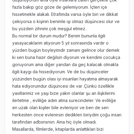
fazla bakıp göz göze de gelemiyorum. İçten içe
hissetmekle alakalı. Etrafımda varsa öyle biri ve dikkat
çekiyorsa o kişinin benimle işi olmaz düşüncesi olur ve
bu yüzden zihnimi çok meşgul etmez .
Bu normal bir durum mudur? Benim bununla ilgili
yasayacaklarim atiyorum 5 yıl sonrasında vardır o
yüzden bugün boyleyimdir zamanı gelince olur demek
ki sen buna hazır değilsin diyorum ve kendimi cocukça
goruyorum ama diğer yandan da geç kalacak olmakla
ilgili kaygı da hissediyorum. Ve de bu düşünceler
yüzünden bugün olası iyi insanları hayatıma almayarak
hata ediyorumdur düşüncesi de var .Çünkü özellikle
yasitlarimiz ve yaşı bize yakın olanlar şu an ilişkilerini
ilerletme , evliliğe adım atma surecindeler. Ve evliliğe
en uzak olan kişiler bile evleniyor ve ben de sen
herkesten önce evlenirsin dedikleri biriydim çoğu insan
tarafından adbsnsnsn. Ama hiç öyle olmadı.
Masallarda, filmlerde, kitaplarda anlattiklari bizi