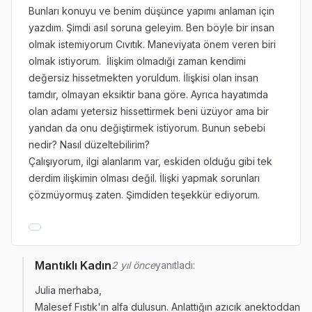
Bunları konuyu ve benim düşünce yapımı anlaman için
yazdım. Şimdi asıl soruna geleyim. Ben böyle bir insan
olmak istemiyorum Cıvıtık. Maneviyata önem veren biri
olmak istiyorum. İlişkim olmadığı zaman kendimi
değersiz hissetmekten yoruldum. İlişkisi olan insan
tamdır, olmayan eksiktir bana göre. Ayrıca hayatımda
olan adamı yetersiz hissettirmek beni üzüyor ama bir
yandan da onu değiştirmek istiyorum. Bunun sebebi
nedir? Nasıl düzeltebilirim?
Çalışıyorum, ilgi alanlarım var, eskiden olduğu gibi tek
derdim ilişkimin olması değil. İlişki yapmak sorunları
çözmüyormuş zaten. Şimdiden teşekkür ediyorum.
Mantıklı Kadın
2 yıl önce
yanıtladı:
Julia merhaba,
Malesef Fıstık'ın alfa dulusun. Anlattığın azıcık anektoddan