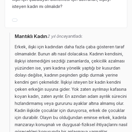
isteyen kadın mı olmalıdır?
Mantıklı Kadın
2 yıl önce
yanıtladı:
Erkek, ilişki için kadından daha fazla çaba gösteren taraf
olmamalıdır. Bunun altı nasıl dolacaksa. Kadının kendisini,
ilişkiyi istemediğini sezdiği zamanlarda, çekicilik azalması
yüzünden ise, yani kadına yönelik yaptığı bir kusurdan
dolayı değilse, kadının peşinden gidip durmak yerine
kendini geri çekmelidir. İlişkiyi isteyen bir kadın kendini
çeken erkeğin suyuna gider. Yok zaten ayrılmayı kafasına
koyan kadın, zaten ayrılır. En azından adam ayrılık sürecini
hızlandırmamış veya gururunu ayaklar altına almamış olur.
Kadın ilişkide çocuklar için duruyorsa, erkek de çocuklar
için durabilir. Olayın bu olduğundan eminse erkek, kadınla
manzarayı konuşmalı ve duygusal-fiziksel ihtiyaçlarını nasıl
görecekleri konusunda bir anlaşmaya varmalılar.