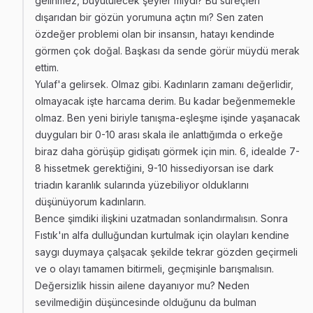
gelinmez, büyütülecek şeyler miydi? Bu süreçleri
dışarıdan bir gözün yorumuna açtın mı? Sen zaten
özdeğer problemi olan bir insansın, hatayı kendinde
görmen çok doğal. Başkası da sende görür müydü merak
ettim.
Yulaf'a gelirsek. Olmaz gibi. Kadınların zamanı değerlidir,
olmayacak işte harcama derim. Bu kadar beğenmemekle
olmaz. Ben yeni biriyle tanışma-eşleşme işinde yaşanacak
duyguları bir 0-10 arası skala ile anlattığımda o erkeğe
biraz daha görüşüp gidişatı görmek için min. 6, idealde 7-
8 hissetmek gerektiğini, 9-10 hissediyorsan ise dark
triadın karanlık sularında yüzebiliyor olduklarını
düşünüyorum kadınların.
Bence şimdiki ilişkini uzatmadan sonlandırmalısın. Sonra
Fıstık'ın alfa dulluğundan kurtulmak için olayları kendine
saygı duymaya çalşacak şekilde tekrar gözden geçirmeli
ve o olayı tamamen bitirmeli, geçmişinle barışmalısın.
Değersizlik hissin ailene dayanıyor mu? Neden
sevilmediğin düşüncesinde olduğunu da bulman