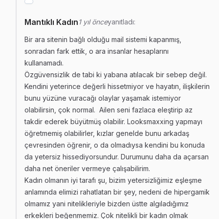
Mantıklı Kadın
1 yıl önce
yanıtladı:
Bir ara sitenin bağlı olduğu mail sistemi kapanmış,
sonradan fark ettik, o ara insanlar hesaplarını
kullanamadı.
Özgüvensizlik de tabi ki yabana atılacak bir sebep değil.
Kendini yeterince değerli hissetmiyor ve hayatın, ilişkilerin
bunu yüzüne vuracağı olaylar yaşamak istemiyor
olabilirsin, çok normal. Ailen seni fazlaca eleştirip az
takdir ederek büyütmüş olabilir. Looksmaxxing yapmayı
öğretmemiş olabilirler, kızlar genelde bunu arkadaş
çevresinden öğrenir, o da olmadıysa kendini bu konuda
da yetersiz hissediyorsundur. Durumunu daha da açarsan
daha net öneriler vermeye çalışabilirim.
Kadın olmanın iyi tarafı şu, bizim yetersizliğimiz eşleşme
anlamında elimizi rahatlatan bir şey, nedeni de hipergamik
olmamız yani nitelikleriyle bizden üstte algıladığımız
erkekleri beğenmemiz. Çok nitelikli bir kadın olmak