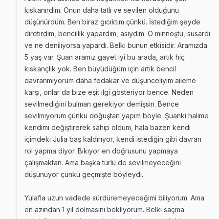
kıskanırdım. Onun daha tatlı ve sevilen olduğunu
düşünürdüm. Ben biraz gıcıktım çünkü. İstediğim şeyde
diretirdim, bencillik yapardım, asiydim. O minnoştu, susardı
ve ne deniliyorsa yapardı. Belki bunun etkisidir. Aramızda
5 yaş var. Şuan aramız gayet iyi bu arada, artık hiç
kıskançlık yok. Ben büyüdüğüm için artık bencil
davranmıyorum daha fedakar ve düşünceliyim aileme
karşı, onlar da bize eşit ilgi gösteriyor bence. Neden
sevilmediğini bulman gerekiyor demişsin. Bence
sevilmiyorum çünkü doğuştan yapım böyle. Şuanki halime
kendimi değiştirerek sahip oldum, hala bazen kendi
içimdeki Julia baş kaldırıyor, kendi istediğin gibi davran
rol yapma diyor. Bıkıyor en doğrusunu yapmaya
çalışmaktan. Ama başka türlü de sevilmeyeceğini
düşünüyor çünkü geçmişte böyleydi.
Yulafla uzun vadede sürdüremeyeceğimi biliyorum. Ama
en azından 1 yıl dolmasını bekliyorum. Belki saçma