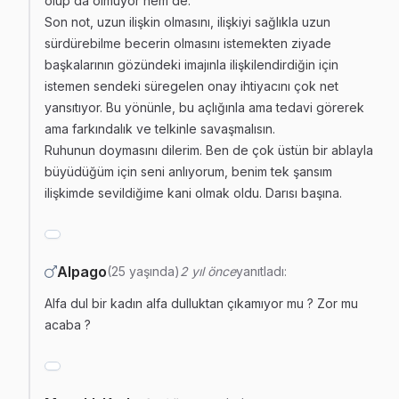
olup da olmuyor hem de.
Son not, uzun ilişkin olmasını, ilişkiyi sağlıkla uzun
sürdürebilme becerin olmasını istemekten ziyade
başkalarının gözündeki imajınla ilişkilendirdiğin için
istemen sendeki süregelen onay ihtiyacını çok net
yansıtıyor. Bu yönünle, bu açlığınla ama tedavi görerek
ama farkındalık ve telkinle savaşmalısın.
Ruhunun doymasını dilerim. Ben de çok üstün bir ablayla
büyüdüğüm için seni anlıyorum, benim tek şansım
ilişkimde sevildiğime kani olmak oldu. Darısı başına.
Alpago
(25 yaşında)
2 yıl önce
yanıtladı:
Alfa dul bir kadın alfa dulluktan çıkamıyor mu ? Zor mu
acaba ?