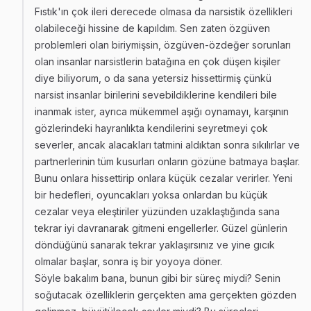
Fıstık'ın çok ileri derecede olmasa da narsistik özellikleri
olabileceği hissine de kapıldım. Sen zaten özgüven
problemleri olan biriymişsin, özgüven-özdeğer sorunları
olan insanlar narsistlerin batağına en çok düşen kişiler
diye biliyorum, o da sana yetersiz hissettirmiş çünkü
narsist insanlar birilerini sevebildiklerine kendileri bile
inanmak ister, ayrıca mükemmel aşığı oynamayı, karşının
gözlerindeki hayranlıkta kendilerini seyretmeyi çok
severler, ancak alacakları tatmini aldıktan sonra sıkılırlar ve
partnerlerinin tüm kusurları onların gözüne batmaya başlar.
Bunu onlara hissettirip onlara küçük cezalar verirler. Yeni
bir hedefleri, oyuncakları yoksa onlardan bu küçük
cezalar veya eleştiriler yüzünden uzaklaştığında sana
tekrar iyi davranarak gitmeni engellerler. Güzel günlerin
döndüğünü sanarak tekrar yaklaşırsınız ve yine gıcık
olmalar başlar, sonra iş bir yoyoya döner.
Söyle bakalım bana, bunun gibi bir süreç miydi? Senin
soğutacak özelliklerin gerçekten ama gerçekten gözden