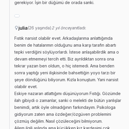
gerekiyor. İşin bir düğümü de orada sanki.
julia
(26 yaşında)
2 yıl önce
yanıtladı:
Fıstık narsist olabilir evet. Arkadaşlarıma anlattığımda
benim de hatalarımın olduğunu ama karşı tarafın abartı
tepki verdiğini söylüyorlardı. İstese anlaşabilirdik ama o
devam etmemeyi tercih etti. Biz ayrıldıktan sonra ona
tekrar yazan ben oldum, o hiç istemedi. Ama benden
sonra yaptığı yeni ilişkisinde bahsettiğin yoyo tarzı bir
şeye döndüğünü biliyorum. Kızla konuştum. Yani narsist
olabilir evet.
Eskiye nazaran atlattığımı düşünüyorum Fıstığı. Gözümde
ilah gibiydi o zamanlar, sanki o melekti de bütün yanlışlar
benimdi, artık öyle olmadığının farkındayım. Psikologa
gidiyorum zaten ama özdeğer/özgüven problemini
çözmüş değilim. Nasıl çözüleceğini bilmiyorum.
Ailem ilgili aslında ama küçükken kız kardeşimi çok