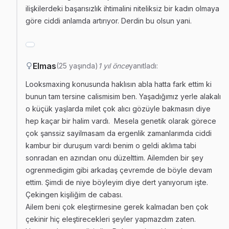
ilişkilerdeki başarısızlık ihtimalini niteliksiz bir kadın olmaya
göre ciddi anlamda artırıyor. Derdin bu olsun yani.
Elmas
(25 yaşında)
1 yıl önce
yanıtladı:
Looksmaxing konusunda haklısın abla hatta fark ettim ki
bunun tam tersine calismisim ben. Yaşadığımız yerle alakalı
o küçük yaşlarda milet çok alıcı gözüyle bakmasın diye
hep kaçar bir halim vardı. Mesela genetik olarak görece
çok şanssiz sayilmasam da ergenlik zamanlarımda ciddi
kambur bir duruşum vardı benim o geldi aklıma tabi
sonradan en azından onu düzelttim. Ailemden bir şey
ogrenmedigim gibi arkadaş çevremde de böyle devam
ettim. Şimdi de niye böyleyim diye dert yanıyorum işte.
Çekingen kişiliğim de cabası.
Ailem beni çok eleştirmesine gerek kalmadan ben çok
çekinir hiç eleştirecekleri şeyler yapmazdım zaten.