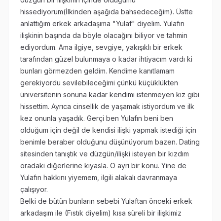
hissediyorum(İlkinden aşağıda bahsedeceğim). Üstte
anlattığım erkek arkadaşıma "Yulaf" diyelim. Yulafın
ilişkinin başında da böyle olacağını biliyor ve tahmin
ediyordum. Ama ilgiye, sevgiye, yakışıklı bir erkek
tarafından güzel bulunmaya o kadar ihtiyacım vardı ki
bunları görmezden geldim. Kendime kanıtlamam
gerekiyordu sevilebileceğimi çünkü küçüklükten
üniversitenin sonuna kadar kendimi istenmeyen kız gibi
hissettim. Ayrıca cinsellik de yaşamak istiyordum ve ilk
kez onunla yaşadık. Gerçi ben Yulafın beni ben
olduğum için değil de kendisi ilişki yapmak istediği için
benimle beraber olduğunu düşünüyorum bazen. Dating
sitesinden tanıştık ve düzgün/ilişki isteyen bir kızdım
oradaki diğerlerine kıyasla. O ayrı bir konu. Yine de
Yulafın hakkını yiyemem, ilgili alakalı davranmaya
çalışıyor.
Belki de bütün bunların sebebi Yulaftan önceki erkek
arkadaşım ile (Fıstık diyelim) kısa süreli bir ilişkimiz