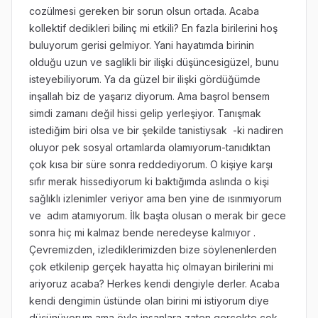
cozülmesi gereken bir sorun olsun ortada. Acaba
kollektif dedikleri bilinç mi etkili? En fazla birilerini hoş
buluyorum gerisi gelmiyor. Yani hayatımda birinin
olduğu uzun ve saglikli bir ilişki düşüncesigüzel, bunu
isteyebiliyorum. Ya da güzel bir ilişki gördüğümde
inşallah biz de yaşarız diyorum. Ama başrol bensem
simdi zamanı değil hissi gelip yerleşiyor. Tanışmak
istediğim biri olsa ve bir şekilde tanistiysak -ki nadiren
oluyor pek sosyal ortamlarda olamıyorum-tanıdıktan
çok kısa bir süre sonra reddediyorum. O kişiye karşı
sıfır merak hissediyorum ki baktığımda aslında o kişi
sağlıklı izlenimler veriyor ama ben yine de ısınmıyorum
ve adım atamıyorum. İlk başta olusan o merak bir gece
sonra hiç mi kalmaz bende neredeyse kalmıyor .
Çevremizden, izlediklerimizden bize söylenenlerden
çok etkilenip gerçek hayatta hiç olmayan birilerini mi
ariyoruz acaba? Herkes kendi dengiyle derler. Acaba
kendi dengimin üstünde olan birini mi istiyorum diye
düşünüyorum ama öyle insanlara zaten gerçekte çok