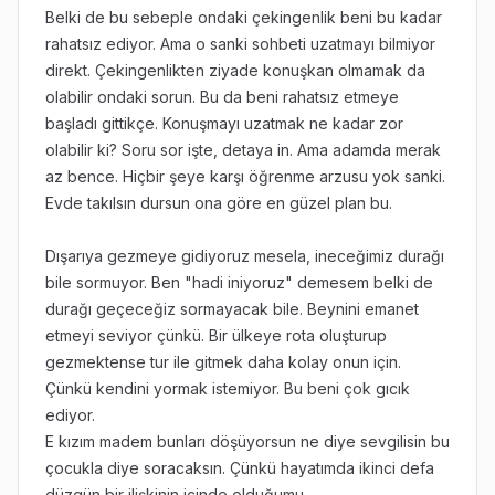
Belki de bu sebeple ondaki çekingenlik beni bu kadar
rahatsız ediyor. Ama o sanki sohbeti uzatmayı bilmiyor
direkt. Çekingenlikten ziyade konuşkan olmamak da
olabilir ondaki sorun. Bu da beni rahatsız etmeye
başladı gittikçe. Konuşmayı uzatmak ne kadar zor
olabilir ki? Soru sor işte, detaya in. Ama adamda merak
az bence. Hiçbir şeye karşı öğrenme arzusu yok sanki.
Evde takılsın dursun ona göre en güzel plan bu.
Dışarıya gezmeye gidiyoruz mesela, ineceğimiz durağı
bile sormuyor. Ben "hadi iniyoruz" demesem belki de
durağı geçeceğiz sormayacak bile. Beynini emanet
etmeyi seviyor çünkü. Bir ülkeye rota oluşturup
gezmektense tur ile gitmek daha kolay onun için.
Çünkü kendini yormak istemiyor. Bu beni çok gıcık
ediyor.
E kızım madem bunları döşüyorsun ne diye sevgilisin bu
çocukla diye soracaksın. Çünkü hayatımda ikinci defa
düzgün bir ilişkinin içinde olduğumu