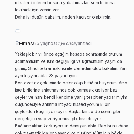
idealler birilerini boşuna yakalamazlar, sende buna
takılmak için zemin var.
Daha iyi düşün bakalım, neden kaçıyor olabilirsin.
Elmas
(25 yaşında)
1 yıl önce
yanıtladı:
Yaklaşık bir yıl önce açtığım hesaba sonrasında oturum
acamamistim ve isim değişikliği vs ugrasmisim yaşım da
gitmiş. Simdi tekrar eski isimle denedim oldu bakalim. Yani
aynı kişiyim abla. 23 yaşındayım.
Ben evet az çok icimde neler olup bittiğini biliyorum. Ama
işte birilerine anlatmayinca çok karmaşık geliyor bazı
şeyler ve hani kendi kendime yanlış tespitler yapar miyim
düşüncesiyle anlatma ihtiyacı hissediyorum ki bir
şeylerden kaçmış olmayım. Başka kimse de senin gibi
gerçekçi cevap veriyormus gibi hissetmiyor.
Bağlanmaktan korkuyorsun demişsin abla. Ben bunu daha
çok travmatik kişiler yaşar diye düşündüğüm için böyle