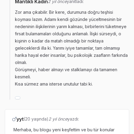
Mantıklı Kadın
2 yıl önce
yanıtladı:
Zor ama çıkabilir. Bir kere, durumuna doğru teşhisi
koyması lazım. Adamı kendi gözünde yüceltmesinin bir
nedeninin ilişkilerinin yarım kalması, birbirlerini tüketmeye
fırsat bulamamaları olduğunu anlamalı. İlişki sürseydi, o
kişinin o kadar da matah olmadığı bir noktaya
geleceklerdi illa ki. Yarımı iyiye tamamlar, tam olmamışı
harika hayal eder insanlar, bu psikolojik zaafların farkında
olmalı.
Görüşmeyi, haber almayı ve stalklamayı da tamamen
kesmeli.
Kısa sürmez ama isterse unutulur tabi ki.
yyt
(20 yaşında)
2 yıl önce
yazdı:
Merhaba, bu blogu yeni keşfettim ve bu tür konular