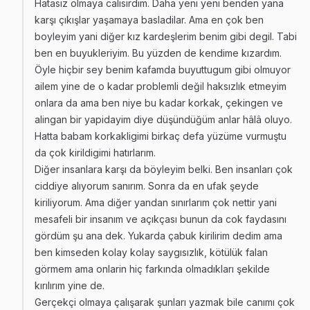
Hatasız olmaya calisirdim. Daha yeni yeni benden yana
karşı çıkışlar yaşamaya basladilar. Ama en çok ben
boyleyim yani diğer kız kardeşlerim benim gibi degil. Tabi
ben en buyukleriyim. Bu yüzden de kendime kızardım.
Öyle hiçbir sey benim kafamda buyuttugum gibi olmuyor
ailem yine de o kadar problemli değil haksızlık etmeyim
onlara da ama ben niye bu kadar korkak, çekingen ve
alingan bir yapidayim diye düşündüğüm anlar hâlâ oluyo.
Hatta babam korkakligimi birkaç defa yüzüme vurmuştu
da çok kirildigimi hatırlarım.
Diğer insanlara karşı da böyleyim belki. Ben insanları çok
ciddiye alıyorum sanırım. Sonra da en ufak şeyde
kiriliyorum. Ama diğer yandan sınırlarım çok nettir yani
mesafeli bir insanım ve açıkçası bunun da cok faydasını
gördüm şu ana dek. Yukarda çabuk kirilirim dedim ama
ben kimseden kolay kolay saygısızlık, kötülük falan
görmem ama onlarin hiç farkında olmadıkları şekilde
kırılırım yine de.
Gerçekçi olmaya çalışarak şunları yazmak bile canımı çok