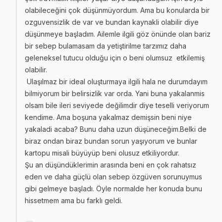
olabileceğini çok düşünmüyordum. Ama bu konularda bir
ozguvensizlik de var ve bundan kaynakli olabilir diye
düşünmeye başladım. Ailemle ilgili göz önünde olan bariz
bir sebep bulamasam da yetiştirilme tarzımız daha
geleneksel tutucu olduğu için o beni olumsuz etkilemiş
olabilir.
Ulaşılmaz bir ideal oluşturmaya ilgili hala ne durumdayım
bilmiyorum bir belirsizlik var orda. Yani buna yakalanmis
olsam bile ileri seviyede değilimdir diye teselli veriyorum
kendime. Ama boşuna yakalmaz demişsin beni niye
yakaladi acaba? Bunu daha uzun düşüneceğim.Belki de
biraz ondan biraz bundan sorun yaşıyorum ve bunlar
kartopu misali büyüyüp beni olusuz etkiliyordur.
Şu an düşündüklerimin arasında beni en çok rahatsız
eden ve daha güçlü olan sebep özgüven sorunuymus
gibi gelmeye başladı. Öyle normalde her konuda bunu
hissetmem ama bu farklı geldi.