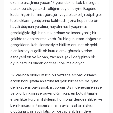
üzerine araştırma yapan 17 yaşındaki erkek bir ergen
olarak bu blogu takdir ettiğimi söylemeliyim. Bugüne
kadar hiçbir feminist görüşün veya blackpill, redpill gibi
toplulukların görüşlerine katılmadım; zira hepsinde bir
hayali düşman yaratma, hayatın nasıl yaşanması
gerektiğiyle ilgili bir nutuk çekme ve insanı yanlış bir
şekilde tek tipleştirme vardı. Bu blogun insan doğasının
gerçeklerini kabullenmesiyle birlikte onu net bir şekli
olan kısıtlayıcı çelik bir kutu olarak görmek yerine
esneyebilen ve kopan, zamanla şekil değiştiren bir
oyun hamuru olarak görmesi hoşuma gidiyor.
17 yaşında olduğum için bu yazılarla empati kurmam
erken konuşmam anlamına mı gelir bilmesem de, yine
de hikayemi paylaşmak istiyorum. Sizin deneyimlerinize
ve bilgi birikiminize güvendiğim için, en kötü ihtimalle
ergenlikte kurulan ilişkilerin, hormonal dengesizlikler ve
benlik inşasının tamamlanmamasıyla nasıl bir ilişkisi
olduğuna dair aydınlatıcı bir cevap alabilirim diye