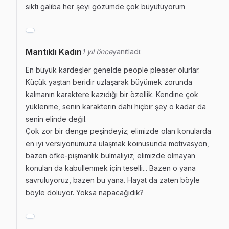
sıktı galiba her şeyi gözümde çok büyütüyorum
Mantıklı Kadın
1 yıl önce
yanıtladı:
En büyük kardeşler genelde people pleaser olurlar.
Küçük yaştan beridir uzlaşarak büyümek zorunda
kalmanın karaktere kazıdığı bir özellik. Kendine çok
yüklenme, senin karakterin dahi hiçbir şey o kadar da
senin elinde değil.
Çok zor bir denge peşindeyiz; elimizde olan konularda
en iyi versiyonumuza ulaşmak koınusunda motivasyon,
bazen öfke-pişmanlık bulmalıyız; elimizde olmayan
konuları da kabullenmek için teselli... Bazen o yana
savruluyoruz, bazen bu yana. Hayat da zaten böyle
böyle doluyor. Yoksa napacağıdık?