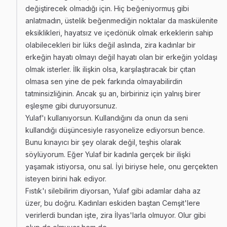
değiştirecek olmadığı için. Hiç beğeniyormuş gibi
anlatmadın, üstelik beğenmediğin noktalar da maskülenite
eksiklikleri, hayatsız ve içedönük olmak erkeklerin sahip
olabilecekleri bir lüks değil aslında, zira kadınlar bir
erkeğin hayatı olmayı değil hayatı olan bir erkeğin yoldaşı
olmak isterler. İlk ilişkin olsa, karşılaştıracak bir çıtan
olmasa sen yine de pek farkında olmayabilirdin
tatminsizliğinin. Ancak şu an, birbiriniz için yalnış birer
eşleşme gibi duruyorsunuz.
Yulaf'ı kullanıyorsun. Kullandığını da onun da seni
kullandığı düşüncesiyle rasyonelize ediyorsun bence.
Bunu kınayıcı bir şey olarak değil, teşhis olarak
söylüyorum. Eğer Yulaf bir kadınla gerçek bir ilişki
yaşamak istiyorsa, onu sal. İyi biriyse hele, onu gerçekten
isteyen birini hak ediyor.
Fıstık'ı silebilirim diyorsan, Yulaf gibi adamlar daha az
üzer, bu doğru. Kadınları eskiden baştan Cemşit'lere
verirlerdi bundan işte, zira İlyas'larla olmuyor. Olur gibi