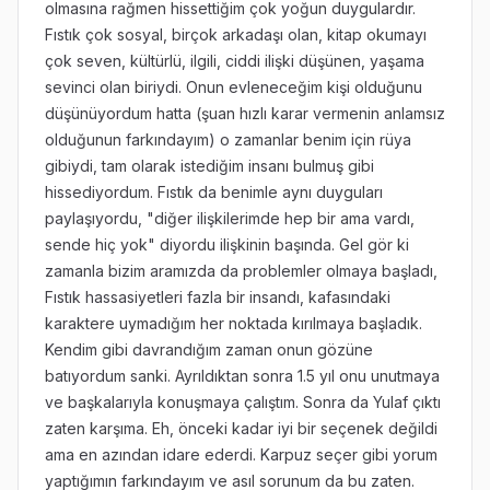
olmasına rağmen hissettiğim çok yoğun duygulardır.
Fıstık çok sosyal, birçok arkadaşı olan, kitap okumayı
çok seven, kültürlü, ilgili, ciddi ilişki düşünen, yaşama
sevinci olan biriydi. Onun evleneceğim kişi olduğunu
düşünüyordum hatta (şuan hızlı karar vermenin anlamsız
olduğunun farkındayım) o zamanlar benim için rüya
gibiydi, tam olarak istediğim insanı bulmuş gibi
hissediyordum. Fıstık da benimle aynı duyguları
paylaşıyordu, "diğer ilişkilerimde hep bir ama vardı,
sende hiç yok" diyordu ilişkinin başında. Gel gör ki
zamanla bizim aramızda da problemler olmaya başladı,
Fıstık hassasiyetleri fazla bir insandı, kafasındaki
karaktere uymadığım her noktada kırılmaya başladık.
Kendim gibi davrandığım zaman onun gözüne
batıyordum sanki. Ayrıldıktan sonra 1.5 yıl onu unutmaya
ve başkalarıyla konuşmaya çalıştım. Sonra da Yulaf çıktı
zaten karşıma. Eh, önceki kadar iyi bir seçenek değildi
ama en azından idare ederdi. Karpuz seçer gibi yorum
yaptığımın farkındayım ve asıl sorunum da bu zaten.