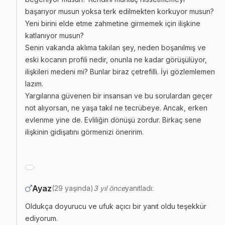
başarıyor musun yoksa terk edilmekten korkuyor musun?
Yeni birini elde etme zahmetine girmemek için ilişkine
katlanıyor musun?
Senin vakanda aklıma takılan şey, neden boşanılmış ve
eski kocanın profili nedir, onunla ne kadar görüşülüyor,
ilişkileri medeni mi? Bunlar biraz çetrefilli. İyi gözlemlemen
lazım.
Yargılarına güvenen bir insansan ve bu sorulardan geçer
not alıyorsan, ne yaşa takıl ne tecrübeye. Ancak, erken
evlenme yine de. Evliliğin dönüşü zordur. Birkaç sene
ilişkinin gidişatını görmenizi öneririm.
Ayaz
(29 yaşında)
3 yıl önce
yanıtladı:
Oldukça doyurucu ve ufuk açıcı bir yanıt oldu teşekkür
ediyorum.