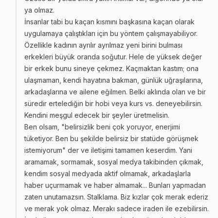
ya olmaz.
İnsanlar tabi bu kaçan kısmını başkasına kaçan olarak
uygulamaya çalıştıkları için bu yöntem çalışmayabiliyor.
Özellikle kadının ayrılır ayrılmaz yeni birini bulması
erkekleri büyük oranda soğutur. Hele de yüksek değer
bir erkek bunu sineye çekmez. Kaçmaktan kastım; ona
ulaşmaman, kendi hayatına bakman, günlük uğraşılarına,
arkadaşlarına ve ailene eğilmen. Belki aklında olan ve bir
süredir ertelediğin bir hobi veya kurs vs. deneyebilirsin.
Kendini meşgul edecek bir şeyler üretmelisin.
Ben olsam, "belirsizlik beni çok yoruyor, enerjimi
tüketiyor. Ben bu şekilde belirsiz bir statüde görüşmek
istemiyorum" der ve iletişimi tamamen keserdim. Yani
aramamak, sormamak, sosyal medya takibinden çıkmak,
kendim sosyal medyada aktif olmamak, arkadaşlarla
haber uçurmamak ve haber almamak... Bunları yapmadan
zaten unutamazsın. Stalklama. Biz kızlar çok merak ederiz
ve merak yok olmaz. Merakı sadece iraden ile ezebilirsin.