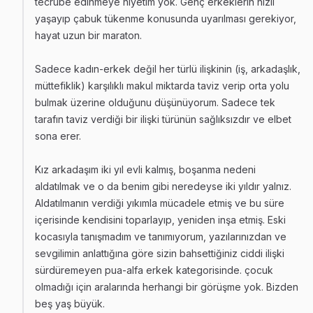
tecrübe edinmeye niyetim yok. Genç erkeklerin hızlı
yaşayıp çabuk tükenme konusunda uyarılması gerekiyor,
hayat uzun bir maraton.
Sadece kadın-erkek değil her türlü ilişkinin (iş, arkadaşlık,
müttefiklik) karşılıklı makul miktarda taviz verip orta yolu
bulmak üzerine olduğunu düşünüyorum. Sadece tek
tarafın taviz verdiği bir ilişki türünün sağlıksızdır ve elbet
sona erer.
Kız arkadaşım iki yıl evli kalmış, boşanma nedeni
aldatılmak ve o da benim gibi neredeyse iki yıldır yalnız.
Aldatılmanın verdiği yıkımla mücadele etmiş ve bu süre
içerisinde kendisini toparlayıp, yeniden inşa etmiş. Eski
kocasıyla tanışmadım ve tanımıyorum, yazılarınızdan ve
sevgilimin anlattığına göre sizin bahsettiğiniz ciddi ilişki
sürdüremeyen pua-alfa erkek kategorisinde. çocuk
olmadığı için aralarında herhangi bir görüşme yok. Bizden
beş yaş büyük.