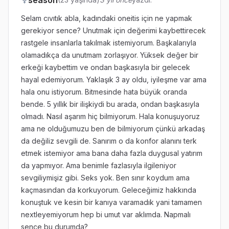
season
Selam cıvıtık abla, kadındaki oneitis için ne yapmak
gerekiyor sence? Unutmak için değerimi kaybettirecek
rastgele insanlarla takılmak istemiyorum. Başkalarıyla
olamadıkça da unutmam zorlaşıyor. Yüksek değer bir
erkeği kaybettim ve ondan başkasıyla bir gelecek
hayal edemiyorum. Yaklaşık 3 ay oldu, iyileşme var ama
hala onu istiyorum. Bitmesinde hata büyük oranda
bende. 5 yıllık bir ilişkiydi bu arada, ondan başkasıyla
olmadı. Nasıl aşarım hiç bilmiyorum. Hala konuşuyoruz
ama ne olduğumuzu ben de bilmiyorum çünkü arkadaş
da değiliz sevgili de. Sanırım o da konfor alanını terk
etmek istemiyor ama bana daha fazla duygusal yatırım
da yapmıyor. Ama benimle fazlasıyla ilgileniyor
sevgiliymişiz gibi. Seks yok. Ben sınır koydum ama
kaçmasından da korkuyorum. Geleceğimiz hakkında
konuştuk ve kesin bir kanıya varamadık yani tamamen
nextleyemiyorum hep bi umut var aklımda. Napmalı
sence bu durumda?