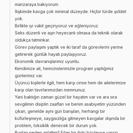
manzaraya bakıyorum:
İlişkimde kavga çok minimal düzeyde. Hiçbir türde şiddet
yok.
Birlikte iyi vakit geçiriyoruz ve eğleniyoruz.
Seks düzenli ve aşırı heyecanlı olmasa da teknik olarak
oldukça tatminkar.
Görev paylaşımı yaptık ve iki taraf da görevlerini yerine
getirerek günlük hayatı paylaşıyoruz.
Ekonomik davranışlarımız uyumlu.
Kendimize ait, hemcinslerimizle program yaptığımız
günlerimiz var.
Üçüncü kişilerle ilgili, hem karşı cinse hem de ailelerimize
karşı olan tavırlarımızdan memnunuz.
Yani baktığın zaman güzel bir hayatım var ve ara sıra
sevgilimin disiplin zaafları ve benim asabiyetim yüzünden
çıkan, genelde aynı gün barışılan, herhangi bir
küfürleşmeye, saygısızlığa gitmeyen kavgalar dışında bir
problem, toksiklik denecek bir durum yok.
Bunları neden anlattım? Eğer bir ilişki böyleyse varsın