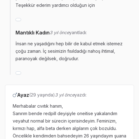
Teşekkür ederim yardımcı olduğun için
Mantıklı Kadın
3 yıl önce
yanıtladı:
İnsan ne yaşadığını hep bilir de kabul etmek istemez
çoğu zaman. İç sesimizin fısıldadığı nahoş ihtimal,
paranoyak değilsek, doğrudur.
Ayaz
(29 yaşında)
3 yıl önce
yazdı:
Merhabalar cıvıtık hanım,
Sanırım bende redpill deyişiyle oneitise yakalandım
veyahut normal bir sürecin içerisindeyim. Feminizm,
kırmızı hap, alfa beta derken algılarım çok bozuldu.
Öncelikle kendimden bahsedeyim 26 yaşındayım şuana