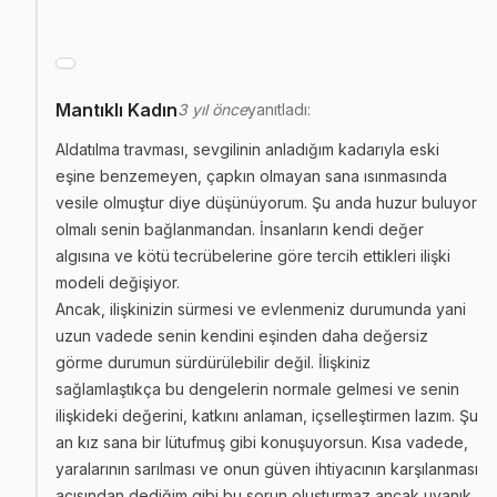
Mantıklı Kadın
3 yıl önce
yanıtladı:
Aldatılma travması, sevgilinin anladığım kadarıyla eski
eşine benzemeyen, çapkın olmayan sana ısınmasında
vesile olmuştur diye düşünüyorum. Şu anda huzur buluyor
olmalı senin bağlanmandan. İnsanların kendi değer
algısına ve kötü tecrübelerine göre tercih ettikleri ilişki
modeli değişiyor.
Ancak, ilişkinizin sürmesi ve evlenmeniz durumunda yani
uzun vadede senin kendini eşinden daha değersiz
görme durumun sürdürülebilir değil. İlişkiniz
sağlamlaştıkça bu dengelerin normale gelmesi ve senin
ilişkideki değerini, katkını anlaman, içselleştirmen lazım. Şu
an kız sana bir lütufmuş gibi konuşuyorsun. Kısa vadede,
yaralarının sarılması ve onun güven ihtiyacının karşılanması
açısından dediğim gibi bu sorun oluşturmaz ancak uyanık