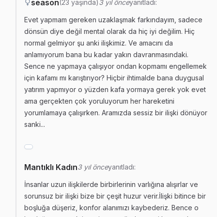
season
(23 yaşında)
3 yıl önce
yanıtladı:
Evet yapmam gereken uzaklaşmak farkındayım, sadece
dönsün diye değil mental olarak da hiç iyi değilim. Hiç
normal gelmiyor şu anki ilişkimiz. Ve amacını da
anlamıyorum bana bu kadar yakın davranmasındaki.
Sence ne yapmaya çalışıyor ondan kopmamı engellemek
için kafamı mı karıştırıyor? Hiçbir ihtimalde bana duygusal
yatırım yapmıyor o yüzden kafa yormaya gerek yok evet
ama gerçekten çok yoruluyorum her hareketini
yorumlamaya çalışırken. Aramızda sessiz bir ilişki dönüyor
sanki...
Mantıklı Kadın
3 yıl önce
yanıtladı:
İnsanlar uzun ilişkilerde birbirlerinin varlığına alışırlar ve
sorunsuz bir ilişki bize bir çeşit huzur verir.İlişki bitince bir
boşluğa düşeriz, konfor alanımızı kaybederiz. Bence o