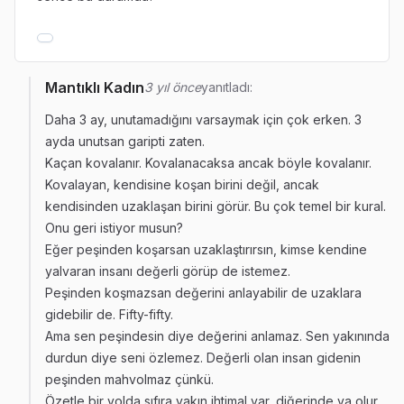
Mantıklı Kadın
3 yıl önce
yanıtladı:
Daha 3 ay, unutamadığını varsaymak için çok erken. 3
ayda unutsan garipti zaten.
Kaçan kovalanır. Kovalanacaksa ancak böyle kovalanır.
Kovalayan, kendisine koşan birini değil, ancak
kendisinden uzaklaşan birini görür. Bu çok temel bir kural.
Onu geri istiyor musun?
Eğer peşinden koşarsan uzaklaştırırsın, kimse kendine
yalvaran insanı değerli görüp de istemez.
Peşinden koşmazsan değerini anlayabilir de uzaklara
gidebilir de. Fifty-fifty.
Ama sen peşindesin diye değerini anlamaz. Sen yakınında
durdun diye seni özlemez. Değerli olan insan gidenin
peşinden mahvolmaz çünkü.
Özetle bir yolda sıfıra yakın ihtimal var, diğerinde ya olur