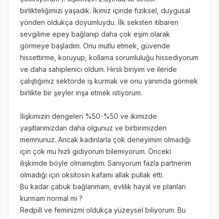
birlikteliğimizi yaşadık. İkimiz içinde fiziksel, duygusal
yönden oldukça doyumluydu. İlk seksten itibaren
sevgilime epey bağlanıp daha çok eşim olarak
görmeye başladım. Onu mutlu etmek, güvende
hissettirme, koruyup, kollama sorumluluğu hissediyorum
ve daha sahiplenici oldum. Hırslı biriyim ve ileride
çalıştığımız sektörde iş kurmak ve onu yanımda görmek
birlikte bir şeyler inşa etmek istiyorum.
İlişkimizin dengeleri %50-%50 ve ikimizde
yaşıtlarımızdan daha olgunuz ve birbirimizden
memnunuz. Ancak kadınlarla çok deneyimim olmadığı
için çok mu hızlı gidiyorum bilemiyorum. Önceki
ilişkimde böyle olmamıştım. Sanıyorum fazla partnerim
olmadığı için oksitosin kafamı allak pullak etti.
Bu kadar çabuk bağlanmam, evlilik hayal ve planları
kurmam normal mi ?
Redpill ve feminizmi oldukça yüzeysel biliyorum. Bu