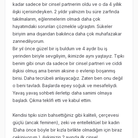
kadar sadece bir cinsel partnerim oldu ve o da 4 yıllık
ilişki içerisindeyken. 2 yıldır yalnızım bu süre zarfında
takılmalarım, eğlenmelerim olmadı daha çok
hayatımdaki sorunları çözmekle uğraştım. Sükeler
biriyim ama dışarıdan bakılınca daha çok muhafazakar
zannediliyorum.
Bir yıl önce güzel bir iş buldum ve 4 aydır bu iş
yerinden biriyle sevgiliyim, ikimizde aynı yaştayız. Tıpkı
benim gibi onun da sadece bir cinsel partneri ve ciddi
ilişkisi olmuş ama benim aksine o evlenip boşanmış
birisi. Daha tecrübeli anlayacağız. Zaten ben onu değil
o beni tavladı. Başlarda epey soğuk ve mesafeliydi.
Yavaş yavaş sohbeti ilerletip daha samimi olmaya
başladı. Çıkma teklifi etti ve kabul ettim.
Kendisi tıpkı sizin bahsettiğiniz gibi kaliteli, çerçevesi
güçlü (ancak feminen), zeki ve entellektüel bir kadın
(Daha önce böyle bir kızla birlikte olmadığım için biraz
çekiniyorum ). ilişkimizin 2.ayında ilk cinsel