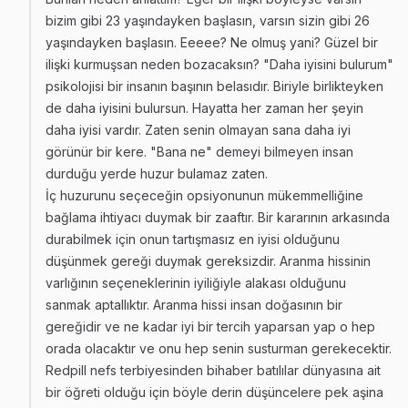
bizim gibi 23 yaşındayken başlasın, varsın sizin gibi 26
yaşındayken başlasın. Eeeee? Ne olmuş yani? Güzel bir
ilişki kurmuşsan neden bozacaksın? "Daha iyisini bulurum"
psikolojisi bir insanın başının belasıdır. Biriyle birlikteyken
de daha iyisini bulursun. Hayatta her zaman her şeyin
daha iyisi vardır. Zaten senin olmayan sana daha iyi
görünür bir kere. "Bana ne" demeyi bilmeyen insan
durduğu yerde huzur bulamaz zaten.
İç huzurunu seçeceğin opsiyonunun mükemmelliğine
bağlama ihtiyacı duymak bir zaaftır. Bir kararının arkasında
durabilmek için onun tartışmasız en iyisi olduğunu
düşünmek gereği duymak gereksizdir. Aranma hissinin
varlığının seçeneklerinin iyiliğiyle alakası olduğunu
sanmak aptallıktır. Aranma hissi insan doğasının bir
gereğidir ve ne kadar iyi bir tercih yaparsan yap o hep
orada olacaktır ve onu hep senin susturman gerekecektir.
Redpill nefs terbiyesinden bihaber batılılar dünyasına ait
bir öğreti olduğu için böyle derin düşüncelere pek aşina