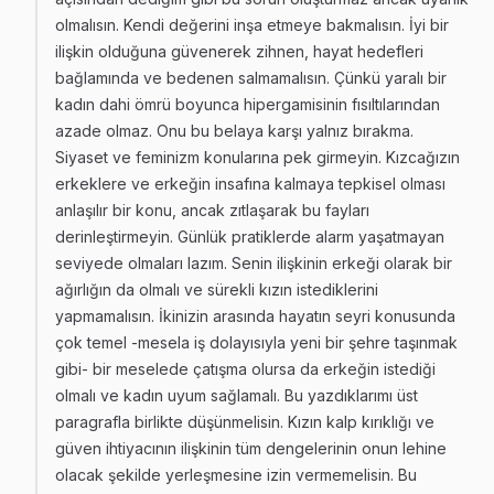
olmalısın. Kendi değerini inşa etmeye bakmalısın. İyi bir
ilişkin olduğuna güvenerek zihnen, hayat hedefleri
bağlamında ve bedenen salmamalısın. Çünkü yaralı bir
kadın dahi ömrü boyunca hipergamisinin fısıltılarından
azade olmaz. Onu bu belaya karşı yalnız bırakma.
Siyaset ve feminizm konularına pek girmeyin. Kızcağızın
erkeklere ve erkeğin insafına kalmaya tepkisel olması
anlaşılır bir konu, ancak zıtlaşarak bu fayları
derinleştirmeyin. Günlük pratiklerde alarm yaşatmayan
seviyede olmaları lazım. Senin ilişkinin erkeği olarak bir
ağırlığın da olmalı ve sürekli kızın istediklerini
yapmamalısın. İkinizin arasında hayatın seyri konusunda
çok temel -mesela iş dolayısıyla yeni bir şehre taşınmak
gibi- bir meselede çatışma olursa da erkeğin istediği
olmalı ve kadın uyum sağlamalı. Bu yazdıklarımı üst
paragrafla birlikte düşünmelisin. Kızın kalp kırıklığı ve
güven ihtiyacının ilişkinin tüm dengelerinin onun lehine
olacak şekilde yerleşmesine izin vermemelisin. Bu