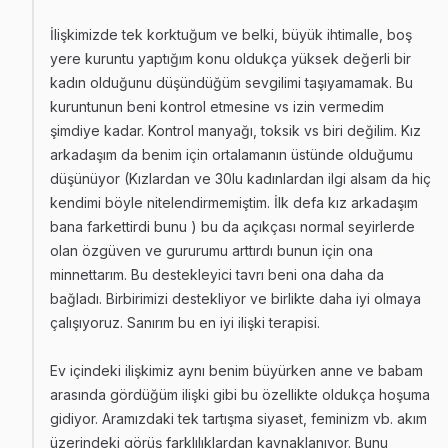
İlişkimizde tek korktuğum ve belki, büyük ihtimalle, boş
yere kuruntu yaptığım konu oldukça yüksek değerli bir
kadın olduğunu düşündüğüm sevgilimi taşıyamamak. Bu
kuruntunun beni kontrol etmesine vs izin vermedim
şimdiye kadar. Kontrol manyağı, toksik vs biri değilim. Kız
arkadaşım da benim için ortalamanın üstünde olduğumu
düşünüyor (Kızlardan ve 30lu kadınlardan ilgi alsam da hiç
kendimi böyle nitelendirmemiştim. İlk defa kız arkadaşım
bana farkettirdi bunu ) bu da açıkçası normal seyirlerde
olan özgüven ve gururumu arttırdı bunun için ona
minnettarım. Bu destekleyici tavrı beni ona daha da
bağladı. Birbirimizi destekliyor ve birlikte daha iyi olmaya
çalışıyoruz. Sanırım bu en iyi ilişki terapisi.
Ev içindeki ilişkimiz aynı benim büyürken anne ve babam
arasında gördüğüm ilişki gibi bu özellikte oldukça hoşuma
gidiyor. Aramızdaki tek tartışma siyaset, feminizm vb. akım
üzerindeki görüş farklılıklardan kaynaklanıyor. Bunu