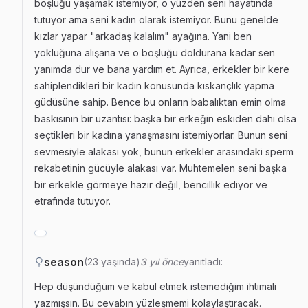
boşluğu yaşamak istemiyor, o yüzden seni hayatında
tutuyor ama seni kadın olarak istemiyor. Bunu genelde
kızlar yapar "arkadaş kalalım" ayağına. Yani ben
yokluğuna alışana ve o boşluğu doldurana kadar sen
yanımda dur ve bana yardım et. Ayrıca, erkekler bir kere
sahiplendikleri bir kadın konusunda kıskançlık yapma
güdüsüne sahip. Bence bu onların babalıktan emin olma
baskısının bir uzantısı: başka bir erkeğin eskiden dahi olsa
seçtikleri bir kadına yanaşmasını istemiyorlar. Bunun seni
sevmesiyle alakası yok, bunun erkekler arasındaki sperm
rekabetinin gücüyle alakası var. Muhtemelen seni başka
bir erkekle görmeye hazır değil, bencillik ediyor ve
etrafında tutuyor.
season
(23 yaşında)
3 yıl önce
yanıtladı:
Hep düşündüğüm ve kabul etmek istemediğim ihtimali
yazmışsın. Bu cevabın yüzleşmemi kolaylaştıracak.