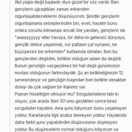
Akıl yaşta değil baştadır diye güzel bir söz vardır. Ben
gençlerin uğraştıkları zaman erkenden
olgunlaşabileceklerini düşünüyorum. Şimdiki gençlerin
olgunlaşmama sebeplerinden biri, evet, hayatın bunu
onlara zorunlu kılmaması ancak öte yandan, gençlerin de
"aaaayyyyyy eller havaya, bir daha mı gelecez dünyaya,
gençlik delice yaşanmalı, vur patlasın çal oynasın, ne
büyüyecez be erkenden" kafasında olmaları. Ben bu
gençlerden değildim, birlikte olduğum adam da değildi.
Bunun gençliğin vazgeçilmez bir hali değil günümüzün
modası olduğunun farkındaydık. Şu an birlikteliğimizin 12.
senesindeyiz ve gençliğin başından beri birlikte olmaktan
dolayı da çok sağlam bir ilişkimiz var.
Pişman hissettiğim olmuyor mu? Sorgulamalarım tabi ki
oluyor, çok arada. Ben 30'umu geçtikten sonra biraz
sorguladım hayatımı. Ama şunu biliyorum: bunu yaşamayan
yoktur. Kararlarıyla ilgili acaba demeyen yoktur. Hayatında
daha farklı şunu yapabilirdim düşüncesine düşmeyen
yoktur. Bu düşüncelerin normal olduğunu biliyorum ve