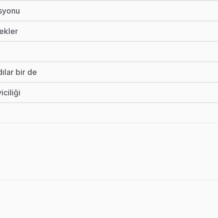
syonu
kekler
lar bir de
ciliği