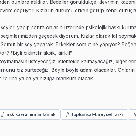
den bunlara atıldılar. Bedeller görüldükçe, devrimin kazanı
 devrim doğuyor. Kızların durumu erken görüp kendi duruşl
 şeyleri yapıp sonra onların üzerinde psikolojik baskı kurmaya
eçimlerimizden geçecek diyorum. Kızlar olarak laf saymak
. Somut bir şey yaparak. Erkekler somut ne yapıyor? Beğenm
Biyli biklintilir tiksik, itiirkiil”
 koymamasını isteyeceğiz, istemekle kalmayacağız, diğerlerin
rnunu biz sürteceğiz. Böyle böyle adam olacaklar. Onların y
birbirine ya da yalnızlığa mahkum olacak.
risk kavramını anlamak
toplumsal-bireysel farkı