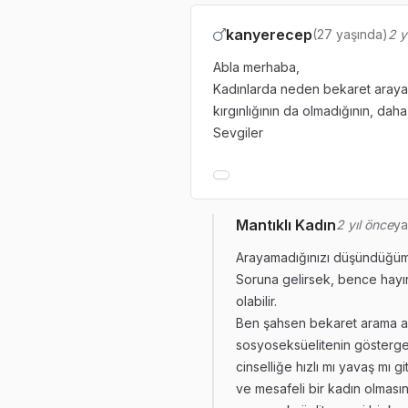
kanyerecep
(27 yaşında)
2 y
Abla merhaba,
Kadınlarda neden bekaret arayam
kırgınlığının da olmadığının, daha
Sevgiler
Mantıklı Kadın
2 yıl önce
ya
Arayamadığınızı düşündüğü
Soruna gelirsek, bence hayır
olabilir.
Ben şahsen bekaret arama ar
sosyoseksüelitenin göstergesi
cinselliğe hızlı mı yavaş mı g
ve mesafeli bir kadın olması