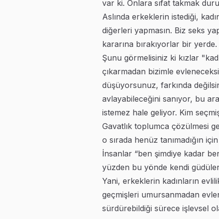
var ki. Onlara sıfat takmak dur
Aslında erkeklerin istediği, kad
diğerleri yapmasın. Biz seks ya
kararına bırakıyorlar bir yerde
Şunu görmelisiniz ki kızlar "ka
çıkarmadan bizimle evleneceksini
düşüyorsunuz, farkında değilsin
avlayabileceğini sanıyor, bu ar
istemez hale geliyor. Kim seçmi
Gavatlık toplumca çözülmesi gere
o sırada henüz tanımadığın için
İnsanlar “ben şimdiye kadar ben
yüzden bu yönde kendi güdüleri
Yani, erkeklerin kadınların evlil
geçmişleri umursanmadan evlenme
sürdürebildiği sürece işlevsel o