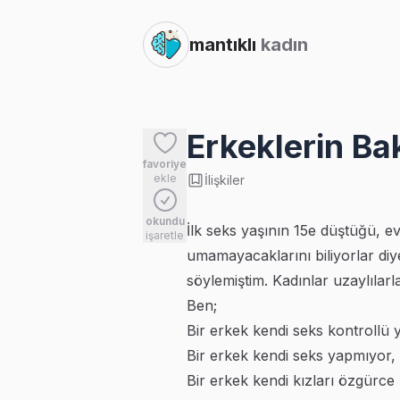
mantıklı
kadın
Erkeklerin Ba
favoriye
ekle
İlişkiler
okundu
İlk seks yaşının 15e düştüğü, e
işaretle
umamayacaklarını biliyorlar di
söylemiştim. Kadınlar uzaylılar
Ben;
Bir erkek kendi seks kontrollü 
Bir erkek kendi seks yapmıyor,
Bir erkek kendi kızları özgürce 