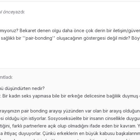
ıl önce
yazdı:
ıyoruz? Bekaret denen olgu daha önce çok derin bir iletişim/güven
 sağlıklı bir ''pair-bonding'' oluşacağının göstergesi değil midir? Böy
nıtladı:
mü düşündürten nedir?
. Bir kadın seks yapmasa bile bir erkeğe delicesine bağlılık duymuş o
ayışınızın pair bonding arayışı yüzünden var olan bir arayış olduğ
 olduğu için istiyorlar. Sosyoseksüelite bir insanın cinsellikle duyg
ittiğini, farklı partnerlere açık olup olmadığını ifade eden bir kavram.
na ihtiyaç duyuyorlar. Çünkü erkeklerin en büyük kabusu başkalarını