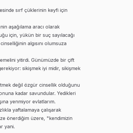
sinde sırf çüklerinin keyfi için
rinin aşağılama aracı olarak
ğu için, yükün bir suç sayılacağı
inselliğinin algısını olumsuza
melini yitirdi. Günümüzde bir çift
gerekiyor: sikişmek iyi midir, sikişmek
betmek değil özgür cinsellik olduğunu
sonuna kadar savundular. Yedikleri
şına yenmiyor evlatlarım.
lıkla yaftalamaya çalışarak
mize önerdiğim üzere, "kendimizin
r yani.