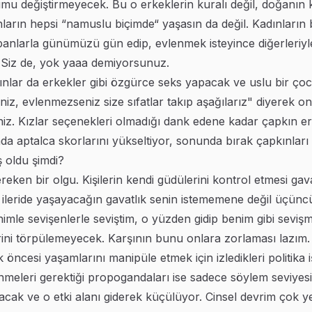
umu değiştirmeyecek. Bu o erkeklerin kuralı değil, doğanın k
ınların hepsi “namuslu biçimde“ yaşasın da değil. Kadınların
panlarla günümüzü gün edip, evlenmek isteyince diğerleriyl
. Siz de, yok yaaa demiyorsunuz.
dınlar da erkekler gibi özgürce seks yapacak ve uslu bir ç
z, evlenmezseniz size sıfatlar takıp aşağılarız" diyerek onl
iz. Kızlar seçenekleri olmadığı dank edene kadar çapkın erke
ada aptalca skorlarını yükseltiyor, sonunda bırak çapkınlar
ş oldu şimdi?
ken bir olgu. Kişilerin kendi güdülerini kontrol etmesi gavat
 ileride yaşayacağın gavatlık senin istememene değil üçüncü 
imle sevişenlerle seviştim, o yüzden gidip benim gibi sevi
ni törpülemeyecek. Karşının bunu onlara zorlaması lazım.
ik öncesi yaşamlarını manipüle etmek için izledikleri politika i
leri gerektiği propogandaları ise sadece söylem seviyesinde
lacak ve o etki alanı giderek küçülüyor. Cinsel devrim çok y