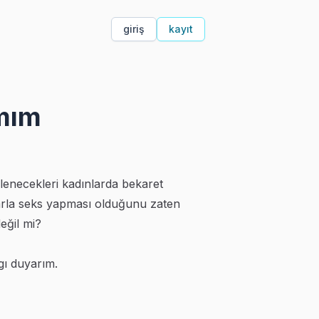
giriş
kayıt
ımım
lenecekleri kadınlarda bekaret
larla seks yapması olduğunu zaten
eğil mi?
ygı duyarım.