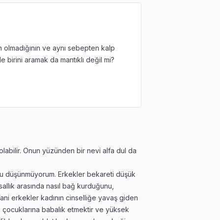
 olmadığının ve aynı sebepten kalp
le birini aramak da mantıklı değil mi?
labilir. Onun yüzünden bir nevi alfa dul da
unu düşünmüyorum. Erkekler bekareti düşük
usallık arasında nasıl bağ kurduğunu,
 Yani erkekler kadının cinselliğe yavaş giden
n çocuklarına babalık etmektir ve yüksek