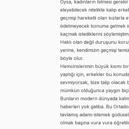
Oysa, kadınların bilmesi gerekir 
eleyebilecek nitelikte kalıp erk
geçmişi hareketli olan kızlarl
ödetmeyecek konuma gelmek ise 
kaçmak istediklerini söylemişti
Haklı olan değil duruşunu koru
yerine, kendimizin geçmişi temiz
böyle olur.
Hemcinslerimin büyük kısmı bıra
yaptığı için, erkekler bu konuda
sevmiyorsak, bize talip olacak 
mümkün olduğunca yaygın biç
Bunların modern dünyada kalmay
haberleri yok galiba. Bu Ortado
tavlamış adamı istemek güdüsel 
olmak başına vura vura öğretilm