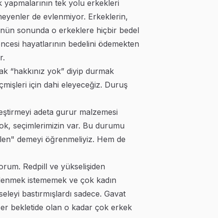
lik yapmalarının tek yolu erkekleri
emeyenler de evlenmiyor. Erkeklerin,
günün sonunda o erkeklere hiçbir bedel
ncesi hayatlarının bedelini ödemekten
r.
ak “hakkınız yok” diyip durmak
çmişleri için dahi eleyeceğiz. Duruş
leştirmeyi adeta gurur malzemesi
 yok, seçimlerimizin var. Bu durumu
evlen" demeyi öğrenmeliyiz. Hem de
rum. Redpill ve yükselişiden
 evlenmek istememek ve çok kadın
seleyi bastırmışlardı sadece. Gavat
nzer bekletide olan o kadar çok erkek