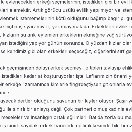
ki evlenecekleri erkeği seçmelerinin, istedikleri gibi bir evli
ekleri elemektir. Artık görücü usülü evlilik yapılmıyor ve ist
a evlenmek istememelerinin kötü olduğunu bağırıp bağırıp, 
hiçbir işe yaramıyor, yaramayacak da. Erkeklerin evlilik ö
m, kızların şu anki eylemleri erkeklerin ekmeğine yağ sürüyo
yan istediğini yapıyor günün sonunda. O yüzden kızlar olar
se kendimiz gibi olan erkekleri seçeceğiz, diğerlerini sırf ge
k geçmişinden dolayı erkek seçmeyi, o tipleri tavlayıp ehli
 istedikleri kadar at koşturuyorlar işte. Laflarımızın önemi
bir erkeğe "zamanında kimlerle fingirdeştiysen git onlarla 
imde.
acak dertler olduğunu savunan bir kişiler oluyor. Şaşırıyo
ğu ile sınırlı bir anlayış değil. Çok partneri olmuş kadınla
meseleler ve insanlığın ortak eğilimleri. Batıda zorla bu me
iş sınırlı sayıdaki erkek haricinde eğitimli kesimde bile be