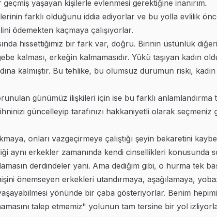
 geçmiş yaşayan kişilerle evlenmesi gerektiğine inanırım.
rinin farklı olduğunu iddia ediyorlar ve bu yolla evlilik önce
lini ödemekten kaçmaya çalışıyorlar.
sında hissettiğimiz bir fark var, doğru. Birinin üstünlük diğe
gebe kalması, erkeğin kalmamasıdır. Yükü taşıyan kadın oldu
na kalmıştır. Bu tehlike, bu olumsuz durumun riski, kadın c
nulan günümüz ilişkileri için ise bu farklı anlamlandırma te
 Zihninizi güncelleyip tarafınızı hakkaniyetli olarak seçmeniz 
çıkmaya, onları vazgeçirmeye çalıştığı şeyin bekaretini kay
iği aynı erkekler zamanında kendi cinsellikleri konusunda 
lamasın derdindeler yani. Ama dediğim gibi, o hurma tek ba
mişini önemseyen erkekleri utandırmaya, aşağılamaya, yobaz
ce yaşayabilmesi yönünde bir çaba gösteriyorlar. Benim hepi
masını talep etmemiz" yolunun tam tersine bir yol izliyorla