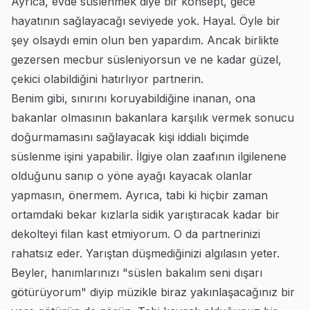
Ayrıca, evde süslenmek diye bir konsept, gece
hayatının sağlayacağı seviyede yok. Hayal. Öyle bir
şey olsaydı emin olun ben yapardım. Ancak birlikte
gezersen mecbur süsleniyorsun ve ne kadar güzel,
çekici olabildiğini hatırlıyor partnerin.
Benim gibi, sınırını koruyabildiğine inanan, ona
bakanlar olmasının bakanlara karşılık vermek sonucu
doğurmamasını sağlayacak kişi iddialı biçimde
süslenme işini yapabilir. İlgiye olan zaafının ilgilenene
olduğunu sanıp o yöne ayağı kayacak olanlar
yapmasın, önermem. Ayrıca, tabi ki hiçbir zaman
ortamdaki bekar kızlarla sidik yarıştıracak kadar bir
dekolteyi filan kast etmiyorum. O da partnerinizi
rahatsız eder. Yarıştan düşmediğinizi algılasın yeter.
Beyler, hanımlarınızı "süslen bakalım seni dışarı
götürüyorum" diyip müzikle biraz yakınlaşacağınız bir