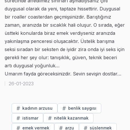
sürecinde affedilmez sınırları aşmadıysanız çifti
duygusal olarak da yeni, taptaze hissettirir. Duygusal
bir roaller coasterdan geçmişsinizdir. Barıştığınız
zaman, aranızda bir sıcaklık hali oluşur. O sırada, eğer
üstteki konularda biraz emek verdiyseniz aranızda
yakınlaşma penceresi oluşacaktır. Üstelik barışma
seksi sıradan bir seksten de iyidir zira onda iyi seks için
gerekli her şey olur: tanışıklık, güven, teknik beceri
artı duygusal yoğunluk…
Umarım fayda göreceksinizdir. Sevin sevişin dostlar…
26-01-2023
kadının arzusu
benlik saygısı
istismar
nitelik kazanmak
emek vermek
arzu
süslenmek