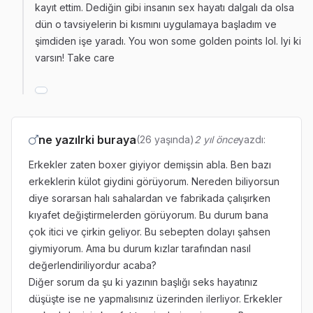
kayıt ettim. Dediğin gibi insanın sex hayatı dalgalı da olsa
dün o tavsiyelerin bi kısmını uygulamaya başladım ve
şimdiden işe yaradı. You won some golden points lol. Iyi ki
varsın! Take care
ne yazılrki buraya
(26 yaşında)
2 yıl önce
yazdı:
Erkekler zaten boxer giyiyor demişsin abla. Ben bazı
erkeklerin külot giydini görüyorum. Nereden biliyorsun
diye sorarsan halı sahalardan ve fabrikada çalışırken
kıyafet değiştirmelerden görüyorum. Bu durum bana
çok itici ve çirkin geliyor. Bu sebepten dolayı şahsen
giymiyorum. Ama bu durum kızlar tarafından nasıl
değerlendiriliyordur acaba?
Diğer sorum da şu ki yazının başlığı seks hayatınız
düşüşte ise ne yapmalısınız üzerinden ilerliyor. Erkekler