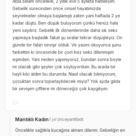
Abla selam öncelikle, 2 yıllık evli 5 aylıkta hamileyim.
Gebelik sürecinden önce cinsel hayatımızda
seyrelmeler olmaya başlamıştı zaten yani haftada 2 ye
kadar düştü. Ben düşük buluyorum çünkü henüz hala
yeni sayılırız. Gebelik ilk dönemlerinde daha sık seks
yapmaya başladık fakat şu sıralar tekrar düşüşteyiz. On
günde bir falan sevişir olduk. Ve yazını okuyunca şunu
farkettim ki öncesinde bir çom kez seks dilenmişim
eşimden. Yani neden yapmıyoruz, bundan sonra böyle
mi olacak gibi şeyler çok söylüyordum. Bu arada bir
hayli kilo aldım bu durumda. Nasıl olacak bilmiyorum,
çocuktan sonra toparlaybilecek miyiz? Yok ayda gılda
bir sevişen çiftlere mi döneceğiz çok kaygılıyım.
Mantıklı Kadın
1 yıl önce
yanıtladı:
Öncelikle sağlıkla kucağına almanı dilerim. Gebeliğin en