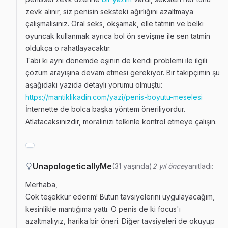
zevk alınır, siz penisin seksteki ağırlığını azaltmaya
çalışmalısınız. Oral seks, okşamak, elle tatmin ve belki
oyuncak kullanmak ayrıca bol ön sevişme ile sen tatmin
oldukça o rahatlayacaktır.
Tabi ki aynı dönemde eşinin de kendi problemi ile ilgili
çözüm arayışına devam etmesi gerekiyor. Bir takipçimin şu
aşağıdaki yazıda detaylı yorumu olmuştu:
https://mantiklikadin.com/yazi/penis-boyutu-meselesi
İnternette de bolca başka yöntem öneriliyordur.
Atlatacaksınızdır, moralinizi telkinle kontrol etmeye çalışın.
UnapologeticallyMe
(31 yaşında)
2 yıl önce
yanıtladı:
Merhaba,
Cok teşekkür ederim! Bütün tavsiyelerini uygulayacağım,
kesinlikle mantığıma yattı. O penis de ki focus'ı
azaltmalıyız, harika bir öneri. Diğer tavsiyeleri de okuyup