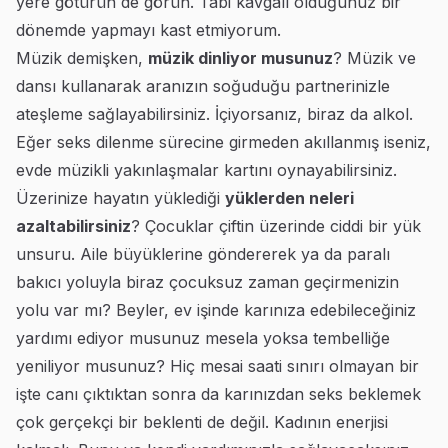
yere götürün de görün. Tabi kavgalı olduğunuz bir
dönemde yapmayı kast etmiyorum.
Müzik demişken,
müzik dinliyor musunuz
? Müzik ve
dansı kullanarak aranızın soğuduğu partnerinizle
ateşleme sağlayabilirsiniz. İçiyorsanız, biraz da alkol.
Eğer seks dilenme sürecine girmeden akıllanmış iseniz,
evde müzikli yakınlaşmalar kartını oynayabilirsiniz.
Üzerinize hayatın yüklediği
yüklerden neleri
azaltabilirsiniz
? Çocuklar çiftin üzerinde ciddi bir yük
unsuru. Aile büyüklerine göndererek ya da paralı
bakıcı yoluyla biraz çocuksuz zaman geçirmenizin
yolu var mı? Beyler, ev işinde karınıza edebileceğiniz
yardımı ediyor musunuz mesela yoksa tembelliğe
yeniliyor musunuz? Hiç mesai saati sınırı olmayan bir
işte canı çıktıktan sonra da karınızdan seks beklemek
çok gerçekçi bir beklenti de değil. Kadının enerjisi