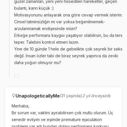
güzel zamanları, yeni yeni hissedilen hareketler, geçen
bulantı, karın küçük :)
Motivasyonunu anlayarak ona göre cevap vermek isterim.
Cinsel tatminsizliğin mi var yoksa beğenilmemek-
arzulanmamak endişesinde misin?
Erkeğe performans kaygısı yaşatıyor olabilirsin, bu da ters
teper. Talebini kontrol etmen lazım.
Yine de 10 günde 1 hele de gebelikte çok seyrek bir seks
değil. İnsan özler tabi de biraz seyrek yapınca da zevki
daha yoğun olmuyor mu?
UnapologeticallyMe
(31 yaşında)
2 yıl önce
yazdı:
Merhaba,
Bir sorum var, vaktini ayırabilirsen çok mutlu olurum. Üç
senedir evliyim ve eşimde premature ejaculation
problemi var artı bundan dolayı performans korkusu.