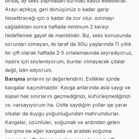
birkaç ay seks yapmadan durması kabul edilebilirdir.
Arayı açtıkça, geri dönüşünüz o kadar garip
hissettireceği için o kadar da zor olur. ısınmayı
sağladıktan sonra haftada minimum 2 kereyi
hedeflemek gayet de mantıklıdır. Biz, seks konusunda
sorunları olmayan, iki taraf da 30lu yaşlarında 11 yıllık
bir çift olarak haftada 2-5 ortalamasında seyrediyoruz,
nazire için söylemiyorum, bunlar olmayacak çıtalar
değil, bilin istiyorum.
Barışma
anlarını iyi değerlendirin. Evlilikler içinde
kavgalar kaçınılmazdır. Kavga anlarında asla saygı ve
kişisel hak sınırlarını geçmediğinizi, küfürleşmediğinizi
vs. varsayıyorum ha. Üstte saydığım yollar işe yarar
olsalar da duygu yoğunluğundan mahrumdurlar.
Kavgalar, üzüntüler, soğumak ve ardından gelen
barışma ise eğer kavgada ve aradaki soğuma