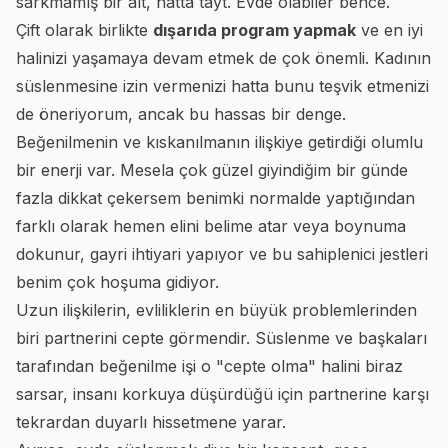
sarkmamış bir alt, hatta tayt. Evde olabiler bence.
Çift olarak birlikte
dışarıda program yapmak
ve en iyi
halinizi yaşamaya devam etmek de çok önemli. Kadının
süslenmesine izin vermenizi hatta bunu teşvik etmenizi
de öneriyorum, ancak bu hassas bir denge.
Beğenilmenin ve kıskanılmanın ilişkiye getirdiği olumlu
bir enerji var. Mesela çok güzel giyindiğim bir günde
fazla dikkat çekersem benimki normalde yaptığından
farklı olarak hemen elini belime atar veya boynuma
dokunur, gayri ihtiyari yapıyor ve bu sahiplenici jestleri
benim çok hoşuma gidiyor.
Uzun ilişkilerin, evliliklerin en büyük problemlerinden
biri partnerini cepte görmendir. Süslenme ve başkaları
tarafından beğenilme işi o "cepte olma" halini biraz
sarsar, insanı korkuya düşürdüğü için partnerine karşı
tekrardan duyarlı hissetmene yarar.