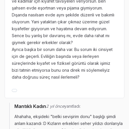
ve kadınlar için kıyafet tavsiyeleri veriyorsun. Ben
şahsen evde eşortman veya pijama giymiyorum.
Dışarıda nasılsam evde aynı şekilde düzenli ve bakımlı
oluyorum. Yani yataktan çıkar çıkmaz üzerime güzel
kıyafetler giyiyorum ve hayatıma devam ediyorum.
Sence bu yanlış bir davranış mı, evde daha rahat mı
giymek gerekir erkekler olarak?
Ayrıca başka bir sorum daha var. Bu sorum iki cinsiyet
için de geçerli. Evliliğin başında veya ilerleyen
süreçlerinde kıyafet ve fiziksel görüntü olarak işimiz
bizi tatmin etmiyorsa bunu ona direk mi söylemeliyiz
daha doğrusu süreç nasıl ilerlemeli?
Mantıklı Kadın
2 yıl önce
yanıtladı:
Ahahaha, ekşideki "belki sevişirim donu" başlığı şimdi
anlam kazandı :D Kızların erkekleri seher yıldızı donlarıyla