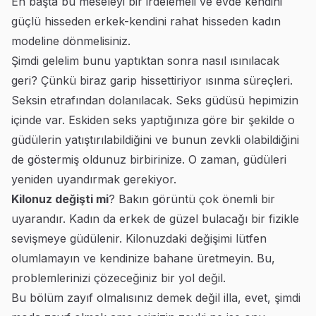
En başta bu meseleyi bir irdelemeli ve evde kendini
güçlü hisseden erkek-kendini rahat hisseden kadın
modeline dönmelisiniz.
Şimdi gelelim bunu yaptıktan sonra nasıl ısınılacak
geri? Çünkü biraz garip hissettiriyor ısınma süreçleri.
Seksin etrafından dolanılacak. Seks güdüsü hepimizin
içinde var. Eskiden seks yaptığınıza göre bir şekilde o
güdülerin yatıştırılabildiğini ve bunun zevkli olabildiğini
de göstermiş oldunuz birbirinize. O zaman, güdüleri
yeniden uyandırmak gerekiyor.
Kilonuz değişti mi
? Bakın görüntü çok önemli bir
uyarandır. Kadın da erkek de güzel bulacağı bir fizikle
sevişmeye güdülenir. Kilonuzdaki değişimi lütfen
olumlamayın ve kendinize bahane üretmeyin. Bu,
problemlerinizi çözeceğiniz bir yol değil.
Bu bölüm zayıf olmalısınız demek değil illa, evet, şimdi