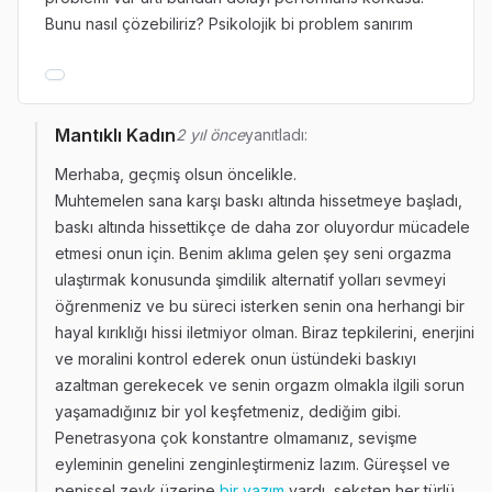
Bunu nasıl çözebiliriz? Psikolojik bi problem sanırım
Mantıklı Kadın
2 yıl önce
yanıtladı:
Merhaba, geçmiş olsun öncelikle.
Muhtemelen sana karşı baskı altında hissetmeye başladı,
baskı altında hissettikçe de daha zor oluyordur mücadele
etmesi onun için. Benim aklıma gelen şey seni orgazma
ulaştırmak konusunda şimdilik alternatif yolları sevmeyi
öğrenmeniz ve bu süreci isterken senin ona herhangi bir
hayal kırıklığı hissi iletmiyor olman. Biraz tepkilerini, enerjini
ve moralini kontrol ederek onun üstündeki baskıyı
azaltman gerekecek ve senin orgazm olmakla ilgili sorun
yaşamadığınız bir yol keşfetmeniz, dediğim gibi.
Penetrasyona çok konstantre olmamanız, sevişme
eyleminin genelini zenginleştirmeniz lazım. Güreşsel ve
penissel zevk üzerine
bir yazım
vardı, seksten her türlü