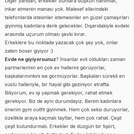
Diğer yandan, erkekler bunlara düşkün hanımlar,
inkar etmenin manası yok. Malesef ellerindeki
telefonlarda istesinler istemesinler en güzel çamaşırları
giyinmiş kadınlara denk gelecekler. Dışarıdakiyle evdeki
arasında uçurum olması şevki kırar.
Erkeklere bu noktada yazacak çok şey yok, onlar
zaten boxer giyiyor :)
Evde ne giyiyorsunuz
? İnsanlar evli oldukları zaman
partnerlerinin en çok ev hallerini görüyorlar,
başkalarınınkini ise görmüyorlar. Başkaları sürekli en
süslü halleriyle, bir hayal gibi geziniyor etrafta.
Biliyorum, ev işi yapmak gerekiyor, rahat etmek
gerekiyor. Biz de aynı durumdayız. Benim kadınlara
önerim gym outfit giyinmek. Hem çok seksi duruyorlar,
özellikle araya kaçmalı taytlar, hem çok rahat. Çeşit
çeşit bulundurmalı. Erkekler de düzgün bir tişört,