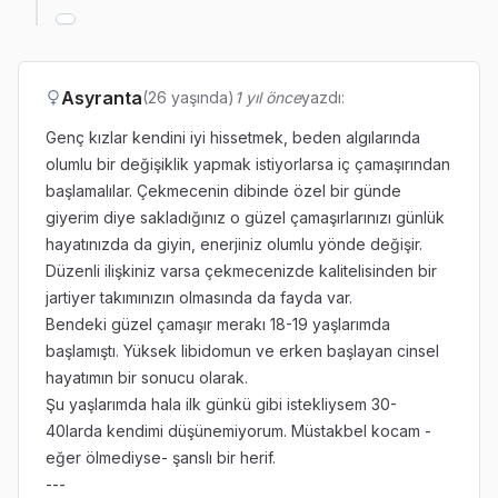
Asyranta
(26 yaşında)
1 yıl önce
yazdı:
Genç kızlar kendini iyi hissetmek, beden algılarında
olumlu bir değişiklik yapmak istiyorlarsa iç çamaşırından
başlamalılar. Çekmecenin dibinde özel bir günde
giyerim diye sakladığınız o güzel çamaşırlarınızı günlük
hayatınızda da giyin, enerjiniz olumlu yönde değişir.
Düzenli ilişkiniz varsa çekmecenizde kalitelisinden bir
jartiyer takımınızın olmasında da fayda var.
Bendeki güzel çamaşır merakı 18-19 yaşlarımda
başlamıştı. Yüksek libidomun ve erken başlayan cinsel
hayatımın bir sonucu olarak.
Şu yaşlarımda hala ilk günkü gibi istekliysem 30-
40larda kendimi düşünemiyorum. Müstakbel kocam -
eğer ölmediyse- şanslı bir herif.
---