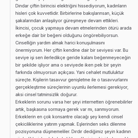
Dindar çiftin birincisi elektriğini hissediyorum, kadınların
hisleri çok kuvvetlidir. Birbirlerine bakışlarınsan, küçük
şakalarından anlaşılıyor güreşmeye devam ettikleri.
İkincisi, çocuk yapmaya devam etmelerinden ötürü arada
erkeğe dair bir beğeni olduğunu öngörebiliyorsun.
Cinselliğin yardım almak harici konuşulmasını
önermiyorum. Her çiftin kendine dair bir seviyesi var. Bu
seviye işi sen ilerledikçe geride kalanı beğenmeyeceğin
bir şekilde işliyor ama o seviyede iken pek bir şeyin
farkında olmuyorsun açıkçası. Yani cehalet mutluluktur
süreçte. Kişilerin tasavvur genişletme ile o tasavvurlarını
gerçekleştirme süreçlerinin uyumlu ilerlemesi gerekiyor,
aksi cinsel tatminsizlik doğurur.
Erkeklerin sorunu varsa her şeyi internetten öğrenebilirler
artık, başkasına sormaya gerek var mı, sanmıyorum.
Erkeklerin en çok konsantre olacağı şey kendi cinsel
çekiciliklerine yatırım yapmak. Eşlerinden seks dilenme
pozisyonuna düşmemeliler. Dırdır dediğimiz şeyin kadının