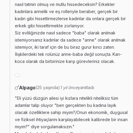
nasıl tatmin olmuş ve mutlu hissedeceksin? Erkekler
kadınlara annelik ve eş rolleriyle beraber, gerçek bir
kadın gibi hissettirmezlerse kadınlar da onlara gerçek bir
erkek gibi hissettirmekte zorlanıyor.
Siz evliliğinizde nasıl sadece "baba" olarak anılmak
istemiyorsanız kadınlar da sadece "anne" olarak anılmak
istemiyor, iki taraf için de bu biraz gurur kırıcı zaten.
İlişkilerdeki tek rolünüz anne-baba değil sonuçta. Karı-
koca olarak da birbirinize karşı görevleriniz olacak.
Alpago
(25 yaşında)
1 yıl önce
yanıtladı:
"Eli yüzü düzgün ailesi iyi kızlara nitelikli niteliksiz tüm
adamlar talip oluyor "ben gerçekten bu kadına layık
olacak özelliklere sahip miyim?/Onun ekonomik, duygusal
ve fiziksel ihtiyaçlarını karşılayabilecek kalibrede bir insan
mıyım?" diye sorgulamaksızın."