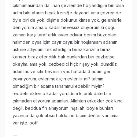
çıkmamasından da. inan çevremde hoşlandığım biri olsa
adım bile atarım bıçak kemiğe dayandı ama çevremde
öyle biri de yok. dişime dokunur kimse yok. gelenlerle
deniyorum ama o kadar hevessiz oluyorum ki çoğu
zaman karşı taraf artık isyan ediyor benim buzdolabı
halimden oysa içim cayır cayır. bir hoşlansam adamın
üstüne atlıycam. tek istediğim biraz karizma biraz
kariyer biraz efendilik bak bunlardan biri cezbetse
okeyim. ama yok. cezbedici hiçbir şey yok. dümdüz
adamlar. ve sıfır hevesim var. haftada 3 adam geri
çeviriyorum. evlenmek için evlenilir mi? tatmin
olmadığım bir adama tahammül edebilir miyim?
reddetmekten o kadar yoruldum ki artık date bile
çıkmadan eliyorum adamları. Allahtan erkekler çok kinci
değil, beddua fln almıyorum inşallah. böyle bunları
yazınca da çok absürt oldu. ne biçim dertler var. ama
var işte. ooff