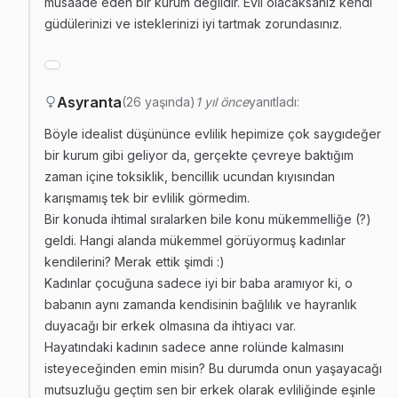
müsaade eden bir kurum değildir. Evli olacaksanız kendi
güdülerinizi ve isteklerinizi iyi tartmak zorundasınız.
Asyranta
(26 yaşında)
1 yıl önce
yanıtladı:
Böyle idealist düşününce evlilik hepimize çok saygıdeğer
bir kurum gibi geliyor da, gerçekte çevreye baktığım
zaman içine toksiklik, bencillik ucundan kıyısından
karışmamış tek bir evlilik görmedim.
Bir konuda ihtimal sıralarken bile konu mükemmelliğe (?)
geldi. Hangi alanda mükemmel görüyormuş kadınlar
kendilerini? Merak ettik şimdi :)
Kadınlar çocuğuna sadece iyi bir baba aramıyor ki, o
babanın aynı zamanda kendisinin bağlılık ve hayranlık
duyacağı bir erkek olmasına da ihtiyacı var.
Hayatındaki kadının sadece anne rolünde kalmasını
isteyeceğinden emin misin? Bu durumda onun yaşayacağı
mutsuzluğu geçtim sen bir erkek olarak evliliğinde eşinle