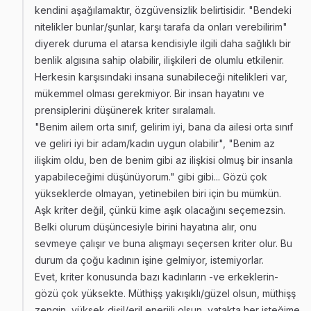
kendini aşağılamaktır, özgüvensizlik belirtisidir. "Bendeki
nitelikler bunlar/şunlar, karşı tarafa da onları verebilirim"
diyerek duruma el atarsa kendisiyle ilgili daha sağlıklı bir
benlik algısına sahip olabilir, ilişkileri de olumlu etkilenir.
Herkesin karşısındaki insana sunabileceği nitelikleri var,
mükemmel olması gerekmiyor. Bir insan hayatını ve
prensiplerini düşünerek kriter sıralamalı.
"Benim ailem orta sınıf, gelirim iyi, bana da ailesi orta sınıf
ve geliri iyi bir adam/kadın uygun olabilir", "Benim az
ilişkim oldu, ben de benim gibi az ilişkisi olmuş bir insanla
yapabileceğimi düşünüyorum." gibi gibi... Gözü çok
yükseklerde olmayan, yetinebilen biri için bu mümkün.
Aşk kriter değil, çünkü kime aşık olacağını seçemezsin.
Belki olurum düşüncesiyle birini hayatına alır, onu
sevmeye çalışır ve buna alışmayı seçersen kriter olur. Bu
durum da çoğu kadının işine gelmiyor, istemiyorlar.
Evet, kriter konusunda bazı kadınların -ve erkeklerin-
gözü çok yüksekte. Müthişş yakışıklı/güzel olsun, müthişş
zengin, yüksek dişil/eril enerjili olsun, yatakta her isteğime