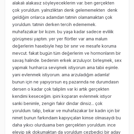
alakalı alakasız söyleyeceklerim var. ben gerçekten
çok yoruldum. yalnızlıktan denk gelememekten denk
geldiğim onlarca adamdan tatmin olamamaktan çok
yoruldum. tatmin derken tercih edememek.
muhafazakar bir kızım. bu yaşa kadar sadece evlilik
görüşmesi yaptım. yer yer flörtler var ama malum
değerlerim hasebiyle hep bir sınır ve mesafe koruma
mevcut. fakat bugün tüm değerlerim ve hormonlarım bir
savaş halinde. bedenim erkek arzuluyor. birleşmek, sex
yapmak hunharca sevişmek istiyorum ama tabii eşimle.
yani evlenmek istiyorum. ama arzuladığım adamla!
bunun için ne yapıyorsun eş pazarında ne durumdasın
dersen o kadar çok taliplim var ki artık gerçekten
kendimi keseceğim. ipini koparan evlenmek istiyor
sanki benimle, zengin fakir dindar dinsiz... çok
yoruldum. talip, bekar ve muhafazakar bir kadın için bir
nimet bunun farkındaım kapıyıçalan kimse olmasaydı bu
daha yıkıcı olurduama ben gerçekten yoruldum. ince
eleyip sık dokumaktan da yoruldum cezbedici bir aday