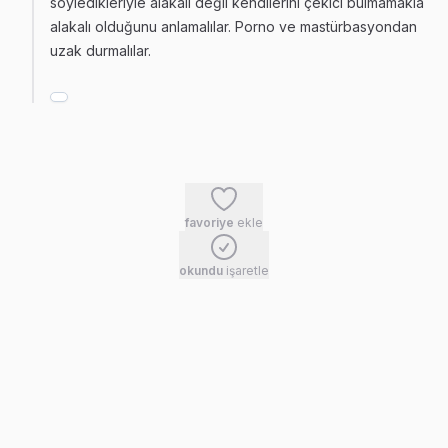
söyledikleriyle alakalı değil kendilerini çekici bulmamakla
alakalı olduğunu anlamalılar. Porno ve mastürbasyondan
uzak durmalılar.
favoriye
ekle
okundu
işaretle