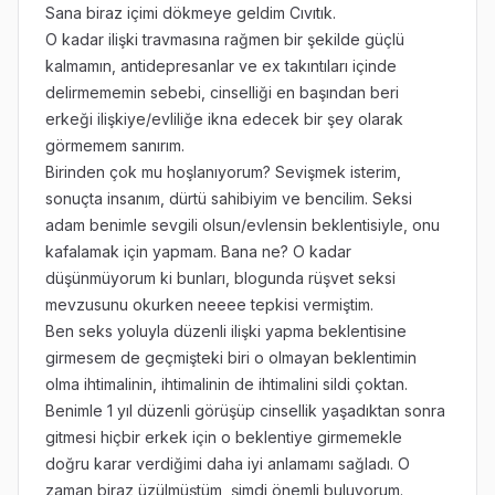
Sana biraz içimi dökmeye geldim Cıvıtık.
O kadar ilişki travmasına rağmen bir şekilde güçlü
kalmamın, antidepresanlar ve ex takıntıları içinde
delirmememin sebebi, cinselliği en başından beri
erkeği ilişkiye/evliliğe ikna edecek bir şey olarak
görmemem sanırım.
Birinden çok mu hoşlanıyorum? Sevişmek isterim,
sonuçta insanım, dürtü sahibiyim ve bencilim. Seksi
adam benimle sevgili olsun/evlensin beklentisiyle, onu
kafalamak için yapmam. Bana ne? O kadar
düşünmüyorum ki bunları, blogunda rüşvet seksi
mevzusunu okurken neeee tepkisi vermiştim.
Ben seks yoluyla düzenli ilişki yapma beklentisine
girmesem de geçmişteki biri o olmayan beklentimin
olma ihtimalinin, ihtimalinin de ihtimalini sildi çoktan.
Benimle 1 yıl düzenli görüşüp cinsellik yaşadıktan sonra
gitmesi hiçbir erkek için o beklentiye girmemekle
doğru karar verdiğimi daha iyi anlamamı sağladı. O
zaman biraz üzülmüştüm, şimdi önemli buluyorum.