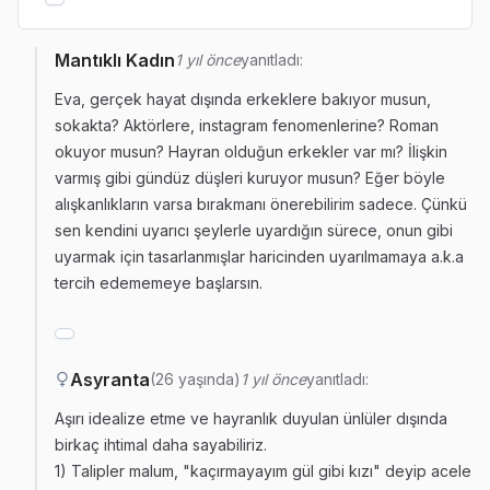
Mantıklı Kadın
1 yıl önce
yanıtladı:
Eva, gerçek hayat dışında erkeklere bakıyor musun,
sokakta? Aktörlere, instagram fenomenlerine? Roman
okuyor musun? Hayran olduğun erkekler var mı? İlişkin
varmış gibi gündüz düşleri kuruyor musun? Eğer böyle
alışkanlıkların varsa bırakmanı önerebilirim sadece. Çünkü
sen kendini uyarıcı şeylerle uyardığın sürece, onun gibi
uyarmak için tasarlanmışlar haricinden uyarılmamaya a.k.a
tercih edememeye başlarsın.
Asyranta
(26 yaşında)
1 yıl önce
yanıtladı:
Aşırı idealize etme ve hayranlık duyulan ünlüler dışında
birkaç ihtimal daha sayabiliriz.
1) Talipler malum, "kaçırmayayım gül gibi kızı" deyip acele