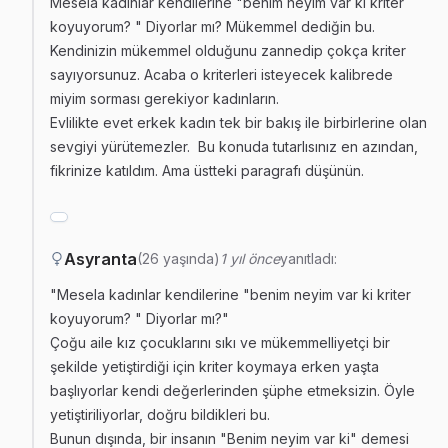
Mesela kadınlar kendilerine "benim neyim var ki kriter
koyuyorum? " Diyorlar mı? Mükemmel dediğin bu.
Kendinizin mükemmel olduğunu zannedip çokça kriter
sayıyorsunuz. Acaba o kriterleri isteyecek kalibrede
miyim sorması gerekiyor kadınların.
Evlilikte evet erkek kadın tek bir bakış ile birbirlerine olan
sevgiyi yürütemezler. Bu konuda tutarlısınız en azından,
fikrinize katıldım. Ama üstteki paragrafı düşünün.
Asyranta
(26 yaşında)
1 yıl önce
yanıtladı:
"Mesela kadınlar kendilerine "benim neyim var ki kriter
koyuyorum? " Diyorlar mı?"
Çoğu aile kız çocuklarını sıkı ve mükemmelliyetçi bir
şekilde yetiştirdiği için kriter koymaya erken yaşta
başlıyorlar kendi değerlerinden şüphe etmeksizin. Öyle
yetiştiriliyorlar, doğru bildikleri bu.
Bunun dışında, bir insanın "Benim neyim var ki" demesi