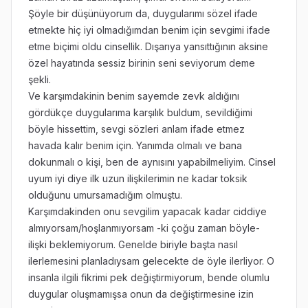
Şöyle bir düşünüyorum da, duygularımı sözel ifade
etmekte hiç iyi olmadığımdan benim için sevgimi ifade
etme biçimi oldu cinsellik. Dışarıya yansıttığının aksine
özel hayatında sessiz birinin seni seviyorum deme
şekli.
Ve karşımdakinin benim sayemde zevk aldığını
gördükçe duygularıma karşılık buldum, sevildiğimi
böyle hissettim, sevgi sözleri anlam ifade etmez
havada kalır benim için. Yanımda olmalı ve bana
dokunmalı o kişi, ben de aynısını yapabilmeliyim. Cinsel
uyum iyi diye ilk uzun ilişkilerimin ne kadar toksik
olduğunu umursamadığım olmuştu.
Karşımdakinden onu sevgilim yapacak kadar ciddiye
almıyorsam/hoşlanmıyorsam -ki çoğu zaman böyle-
ilişki beklemiyorum. Genelde biriyle başta nasıl
ilerlemesini planladıysam gelecekte de öyle ilerliyor. O
insanla ilgili fikrimi pek değiştirmiyorum, bende olumlu
duygular oluşmamışsa onun da değiştirmesine izin