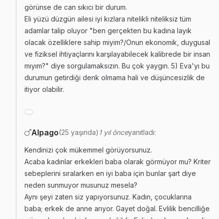
görünse de can sıkıcı bir durum.
Eli yüzü düzgün ailesi iyi kızlara nitelikli niteliksiz tüm
adamlar talip oluyor "ben gerçekten bu kadına layık
olacak özelliklere sahip miyim?/Onun ekonomik, duygusal
ve fiziksel ihtiyaçlarını karşılayabilecek kalibrede bir insan
mıyım?" diye sorgulamaksızın. Bu çok yaygın. 5) Eva'yı bu
durumun getirdiği denk olmama hali ve düşüncesizlik de
itiyor olabilir.
Alpago
(25 yaşında)
1 yıl önce
yanıtladı:
Kendinizi çok mükemmel görüyorsunuz.
Acaba kadınlar erkekleri baba olarak görmüyor mu? Kriter
sebeplerini sıralarken en iyi baba için bunlar şart diye
neden sunmuyor musunuz mesela?
Aynı şeyi zaten siz yapıyorsunuz. Kadın, çocuklarına
baba; erkek de anne arıyor. Gayet doğal. Evlilik bencilliğe