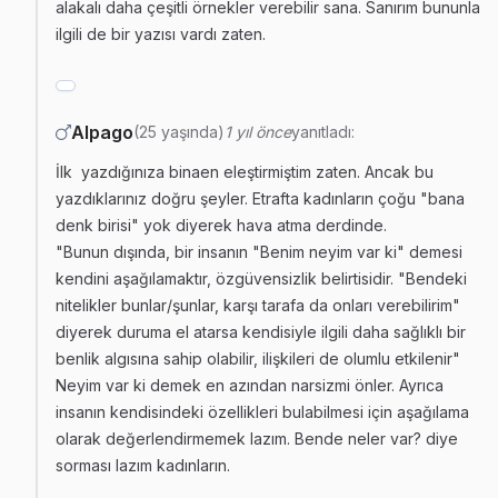
alakalı daha çeşitli örnekler verebilir sana. Sanırım bununla
ilgili de bir yazısı vardı zaten.
Alpago
(25 yaşında)
1 yıl önce
yanıtladı:
İlk yazdığınıza binaen eleştirmiştim zaten. Ancak bu
yazdıklarınız doğru şeyler. Etrafta kadınların çoğu "bana
denk birisi" yok diyerek hava atma derdinde.
"Bunun dışında, bir insanın "Benim neyim var ki" demesi
kendini aşağılamaktır, özgüvensizlik belirtisidir. "Bendeki
nitelikler bunlar/şunlar, karşı tarafa da onları verebilirim"
diyerek duruma el atarsa kendisiyle ilgili daha sağlıklı bir
benlik algısına sahip olabilir, ilişkileri de olumlu etkilenir"
Neyim var ki demek en azından narsizmi önler. Ayrıca
insanın kendisindeki özellikleri bulabilmesi için aşağılama
olarak değerlendirmemek lazım. Bende neler var? diye
sorması lazım kadınların.