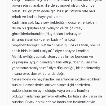
boyun eğsin, arabası ille de şu model olsun, olsun da
olsun... Bu gruptan adam gibi bir ilişki isteyen orta halli
erkek ve kadına hayır yok zaten.
Kadınların çok fazla şey beklediğini düşünen erkeklerin
de ya bu gruptan ağzı yanıyor ya da çevresi,
gördükleri/okudukları/duydukları korkutuyor.
Bir grup insan da -geneli kadın- "iyi kötü
beğenebileceğim, kafamın uyuştuğu, iyi kazanan, hoş ve
sadık birini bulabilir miyim?" diye soruyor kendine.
Mantık evliliği yapmak istemiyorsa kimse kendine ve
yaşayışına uygun olmadığını fark ettiği, "ben bu insanla
yapamam/istemiyorum" diye düşündüğü, his beslemediği
insana evet demek zorunda değil.
Çevremdeki ve hayatımdaki insanlardan gözlemlediklerim
bunlar. Hemcinslerimi anlıyor olmam ilişkilerimizden
beklentilerimizin aynı olduğu veya onlarla hemfikir
olduğum anlamına gelmiyor elbette, bir tutarsızlık varsa da
bundan. Cıvıtık erkeklerin ve kadınların beklentileriyle