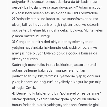
ediyorlar. Buldumcuk olmuş adamlara da bir kadın nasıl
gerçek bir hoşlantı veya arzu duyacak ki? Adamlar istiyor
ki kadın beni hemen sevsin evlenelim. Oldu beyzadem.
2) Yetiştirilme tarzı ne kadar sıkı ve muhafazakar olursa
olsun, tatlı ve heyecanlı bir aşk ilişkisini ciddi ve düzenli
ilişkiye tercih etme fikrini daha çekici buluyor. Muhtemelen
yıllarca bastırdı bu isteği.
3) Gençken o tatlı hisleri biriyle deneyimlemeyenler
yetişkin hayatındaki ilişkilerinde çok ciddi bir özlem ve
arayış içinde oluyor. Evlenip çoluğa çocuğa karışsa da
bitmeyen türden.
Kadın aşk meşk tutku ihtiras beklerken, adamlar kendi
potansiyellerine bakmadan, muhtemelen onları
parlatmadan "iyi kız, temiz kız, yemeğimi yapar, donumu
yıkar, bebemi de doğurur" hayalleriyle koştur koştur talip
olmuşlar Cıvıtık.
4) Demem o ki talipler onu bir "potaniyel bir eş ve anne"
olarak görüyor, "kadın" olarak görmüyor ve en önemlisi,
bunun farkında olarak yaklaşmıyorlar ona. Önemsiz gibi