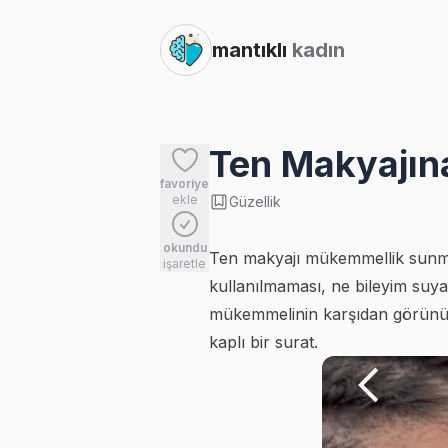
mantıklı
kadın
Ten Makyajın
favoriye
ekle
Güzellik
okundu
Ten makyajı mükemmellik sunmaz.
işaretle
kullanılmaması, ne bileyim suya 
mükemmelinin karşıdan görünüşü 
kaplı bir surat.