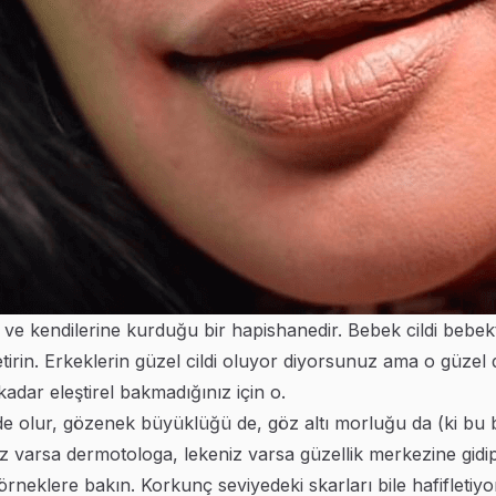
 ve kendilerine kurduğu bir hapishanedir. Bebek cildi bebekt
tirin. Erkeklerin güzel cildi oluyor diyorsunuz ama o güzel d
kadar eleştirel bakmadığınız için o.
ği de olur, gözenek büyüklüğü de, göz altı morluğu da (ki bu
ceniz varsa dermotologa, lekeniz varsa güzellik merkezine gid
 örneklere bakın. Korkunç seviyedeki skarları bile hafifleti