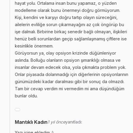
hayat yolu. Ortalama insan bunu yapamaz, o yüzden
modelleme olarak bunu önermeyi doğru görmüyorum.
Kişi, kendini ve karşıyı doğru tartıp olayın süreceğini,
ailelerin evliliğe sorun çıkarmayağını az çok öngörüp bu
işe dalmalı. Birbirine birkaç senedir bağlı olmayan, ilişkileri
henüz belli sorunlardan geçip sağlamlaşmamış çiftlere ise
kesinlikle önermem.
Görüyorsun ya, olay opsiyon krizinde düğümleniyor
aslında. Bolluğu olanların opsiyon şımarıklığı olmasa ve
insanlar devam edecek olsa, yola çıkmakta problem yok.
Onlar piyasada dolanmadığı için diğerlerinin opsiyonlarının
günümüzdeki kadar daralması gibi bir sonuç da olmazdı.
Tam bir cevap verdim mi vermedim mi ama düşündüğüm
bunlar oldu.
Mantıklı Kadın
1 yıl önce
yanıtladı:
Yazı içine ekledim :)