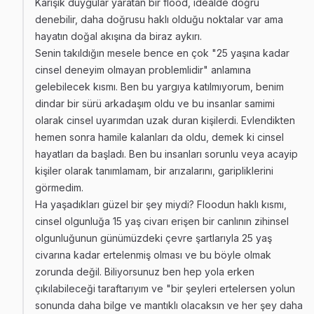
Karışık duygular yaratan bir flood, idealde doğru
denebilir, daha doğrusu haklı olduğu noktalar var ama
hayatın doğal akışına da biraz aykırı.
Senin takıldığın mesele bence en çok "25 yaşına kadar
cinsel deneyim olmayan problemlidir" anlamına
gelebilecek kısmı. Ben bu yargıya katılmıyorum, benim
dindar bir sürü arkadaşım oldu ve bu insanlar samimi
olarak cinsel uyarımdan uzak duran kişilerdi. Evlendikten
hemen sonra hamile kalanları da oldu, demek ki cinsel
hayatları da başladı. Ben bu insanları sorunlu veya acayip
kişiler olarak tanımlamam, bir arızalarını, garipliklerini
görmedim.
Ha yaşadıkları güzel bir şey miydi? Floodun haklı kısmı,
cinsel olgunluğa 15 yaş civarı erişen bir canlının zihinsel
olgunluğunun günümüzdeki çevre şartlarıyla 25 yaş
civarına kadar ertelenmiş olması ve bu böyle olmak
zorunda değil. Biliyorsunuz ben hep yola erken
çıkılabileceği taraftarıyım ve "bir şeyleri ertelersen yolun
sonunda daha bilge ve mantıklı olacaksın ve her şey daha