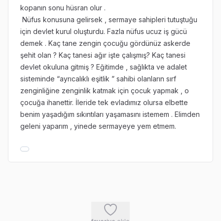
kopanın sonu hüsran olur .
Nüfus konusuna gelirsek , sermaye sahipleri tutuştuğu
için devlet kurul oluşturdu. Fazla nüfus ucuz iş gücü
demek . Kaç tane zengin çocuğu gördünüz askerde
şehit olan ? Kaç tanesi ağır işte çalışmış? Kaç tanesi
devlet okuluna gitmiş ? Eğitimde , sağlıkta ve adalet
sisteminde “ayrıcalıklı eşitlik ” sahibi olanların sırf
zenginliğine zenginlik katmak için çocuk yapmak , o
çocuğa ihanettir. İleride tek evladımız olursa elbette
benim yaşadığım sıkıntıları yaşamasını istemem . Elimden
geleni yaparım , yinede sermayeye yem etmem.