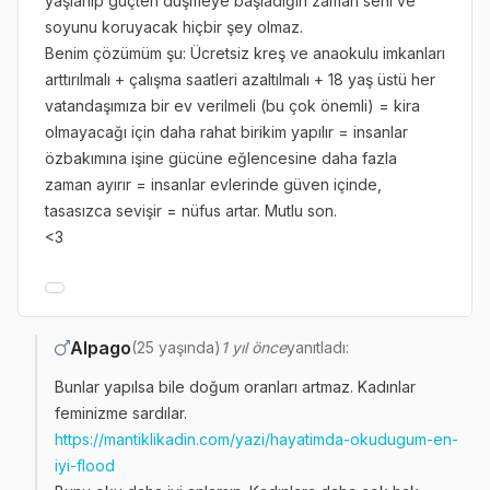
yaşlanıp güçten düşmeye başladığın zaman seni ve
soyunu koruyacak hiçbir şey olmaz.
Benim çözümüm şu: Ücretsiz kreş ve anaokulu imkanları
arttırılmalı + çalışma saatleri azaltılmalı + 18 yaş üstü her
vatandaşımıza bir ev verilmeli (bu çok önemli) = kira
olmayacağı için daha rahat birikim yapılır = insanlar
özbakımına işine gücüne eğlencesine daha fazla
zaman ayırır = insanlar evlerinde güven içinde,
tasasızca sevişir = nüfus artar. Mutlu son.
<3
Alpago
(25 yaşında)
1 yıl önce
yanıtladı:
Bunlar yapılsa bile doğum oranları artmaz. Kadınlar
feminizme sardılar.
https://mantiklikadin.com/yazi/hayatimda-okudugum-en-
iyi-flood