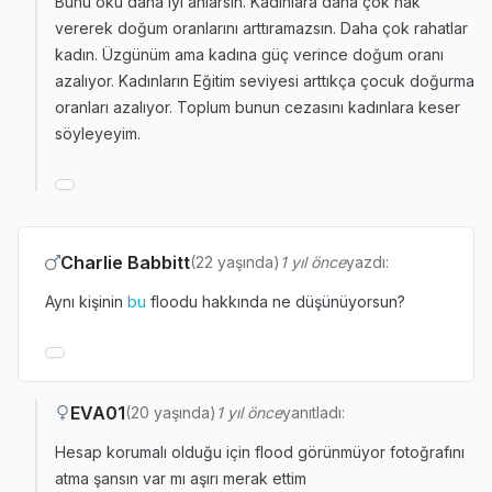
Bunu oku daha iyi anlarsın. Kadınlara daha çok hak
vererek doğum oranlarını arttıramazsın. Daha çok rahatlar
kadın. Üzgünüm ama kadına güç verince doğum oranı
azalıyor. Kadınların Eğitim seviyesi arttıkça çocuk doğurma
oranları azalıyor. Toplum bunun cezasını kadınlara keser
söyleyeyim.
Charlie Babbitt
(22 yaşında)
1 yıl önce
yazdı:
Aynı kişinin
bu
floodu hakkında ne düşünüyorsun?
EVA01
(20 yaşında)
1 yıl önce
yanıtladı:
Hesap korumalı olduğu için flood görünmüyor fotoğrafını
atma şansın var mı aşırı merak ettim