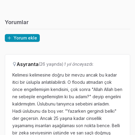
Yorumlar
Yorum ekle
Asyranta
(26 yaşında)
1 yıl önce
yazdı:
Kelimesi kelimesine doğru bir mevzu ancak bu kadar
itici bir üslupla anlatılabilirdi. O floodu atmadan çok
önce engellemişim kendisini, çok sonra "Allah Allah ben
ne sebeple engellemiştim ki bu adamı?" deyip engelini
kaldırmıştım. Üslubunu tanıyınca sebebini anladım.
Hadi üslubunu da boş ver. "Yazarken gergindi belki"
der geçersin. Ancak 25 yaşına kadar cinsellik
yaşamamış insanları aşağılaması son nokta bence. Belli
bir zeka seviyesinin üstünde ve sarı saçlı doğmuş