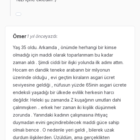
Ömer
1 yıl önce
yazdı:
Yaş 35 oldu. Arkamda , önümde herhangi bir kimse
olmadığı için maddi olarak toparlanmam bu kadar
zaman aldı . Şimdi ciddi bir ilişki yolunda ilk adımı attım.
Hocam en dandik teneke arabanın bir milyonun
üzerinde olduğu , evi geçtim kiraların asgari ücret
seviyesine geldiği , nüfusun yüzde 65inin asgari ücrete
endeksli yaşadığı bir ülkede evlilik herkesin harcı
değildir. Heleki şu zamanda Z kuşağının umutları dahi
çalınmışken .. erkek her zaman iki kişilik düşünmek
zorunda . Yanındaki kadının çalışmasına ihtiyaç
duymadan evini geçindirebilecek maddi güce sahip
olmalı bence . O nedenle yeri geldi , bilerek uzak
durdum ilişkilerden. Üzüldüm, ama gerçeklikten