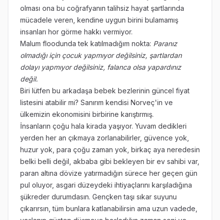
olması ona bu coğrafyanın talihsiz hayat şartlarında
mücadele veren, kendine uygun birini bulamamış
insanları hor görme hakkı vermiyor.
Malum floodunda tek katılmadığım nokta:
Paranız
olmadığı için çocuk yapmıyor değilsiniz, şartlardan
dolayı yapmıyor değilsiniz, falanca olsa yapardınız
değil.
Biri lütfen bu arkadaşa bebek bezlerinin güncel fiyat
listesini atabilir mi? Sanırım kendisi Norveç'in ve
ülkemizin ekonomisini birbirine karıştırmış.
İnsanların çoğu hala kirada yaşıyor. Yuvam dedikleri
yerden her an çıkmaya zorlanabilirler, güvence yok,
huzur yok, para çoğu zaman yok, birkaç aya neredesin
belki belli değil, akbaba gibi bekleyen bir ev sahibi var,
paran altına dövize yatırmadığın sürece her geçen gün
pul oluyor, asgari düzeydeki ihtiyaçlarını karşıladığına
şükreder durumdasın. Gençken taşı sıkar suyunu
çıkarırsın, tüm bunlara katlanabilirsin ama uzun vadede,