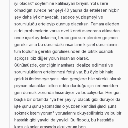
iyi olacak" söylemine katılmayan biriyim. Yol üzere
olmadığın sürece her şeyi 40 yaşına da ertelesen hiçbir
şey daha iyi olmayacak, sadece yüzleşmeyi ve
sorumluluğu erteleyip durmuş olacaksın. Tamam aileden
ciddi problemlerin varsa evet kendi macerana atılmadan
önce içsel aydınlanma, terapi gibi süreçlerden geçmen
gerekir ama bu durumdaki insanların kişisel durumlarının
tüm topluma gerekli görülmesinden de bıktık usandık
açıkçası biz diğer yolun insanları olarak.
Günümüzde, gençliğin inanılmaz idealize edilmesi ve
sorumlulukların ertelenmesi fetişi var. Bu öyle bir hale
geldi ki ilerlemeye şansı olan gençlere bile sürekli olarak
pişman olacakları telkin edilip durduğu için ilerlemekten
geri durmak zorunda hissediyor ve bocalıyorlar. Her gün
başka bir ortamda "ya her şey iyi olacak gibi duruyor da
işte şunu şunu yapmadım o yüzden kendimi şimdi şuna
sokmak istemiyorum" yorumlarını okuyabilirsiniz ve bu bir
hastalık gibi yayıldı da yayıldı. Bu floodu, bu hastalığa
karşı çıkanlar arasında algılıyorum ben.